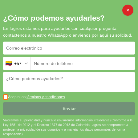
Inicio
/
Herbicidas
/ Roundup Activo II: Herbicida Sistémico No
CAMB
¿Cómo podemos ayudarles?
Selectivo para el Control Total de Malezas
En Iagros estamos para ayudarles con cualquier pregunta,
contáctenos a nuestro WhatsApp o envíenos por aquí su solicitud.
Roundup Activo II: Herbicida
+57
Sistémico No Selectivo para el
Control Total de Malezas
Roundup Activo II
es una herramienta eficaz y confiable para
el manejo de malezas en diversas aplicaciones agrícolas. Su
Acepto los
términos y condiciones
acción rápida y completa asegura terrenos limpios y productivos,
optimizando el rendimiento agrícola y facilitando las labores de
Enviar
manejo de campo.
Valoramos su privacidad y nunca le enviaremos información irrelevante (Conforme a la
🌿
Control Amplio de Malezas
| 🛡️
Acción Sistémica Eficaz
|
Ley 1581 de 2012 y el Decreto 1377 de 2013 de Colombia, Iagros se compromete a
🔄
Preparación Óptima del Suelo
proteger la privacidad de sus usuarios y a manejar los datos personales de forma
responsable).