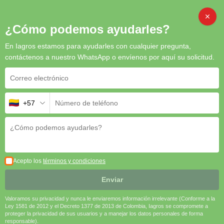
BIOESTIMULAN
¿Cómo podemos ayudarles?
En Iagros estamos para ayudarles con cualquier pregunta,
contáctenos a nuestro WhatsApp o envíenos por aquí su solicitud.
+57
Actifol
Actifol es un aliado indispensable para optimizar la nutrición foliar
de los cultivos, garantizando un aporte equilibrado de nutrientes
esenciales...
Seleccionar Opciones
Acepto los
términos y condiciones
Enviar
Valoramos su privacidad y nunca le enviaremos información irrelevante (Conforme a la
Ley 1581 de 2012 y el Decreto 1377 de 2013 de Colombia, Iagros se compromete a
proteger la privacidad de sus usuarios y a manejar los datos personales de forma
responsable).
Agrispon SL