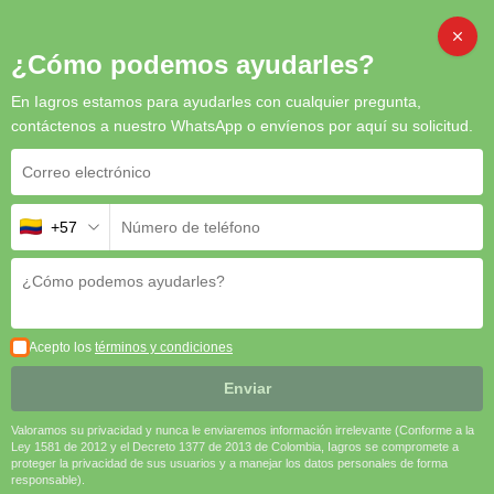
Inicio
/
Bioestimulantes
/ Cytozyme Foliar
CAMB
¿Cómo podemos ayudarles?
En Iagros estamos para ayudarles con cualquier pregunta,
contáctenos a nuestro WhatsApp o envíenos por aquí su solicitud.
Cytozyme Foliar
Cytozyme Foliar
es un bioestimulante integral que mejora el
+57
desarrollo de los cultivos en todas las etapas de crecimiento,
incrementa la resistencia al estrés y potencia el rendimiento. Su
formulación rica en citoquininas naturales y micronutrientes lo
convierte en una herramienta esencial para agricultores que
buscan maximizar la calidad y cantidad de sus cosechas.
Acepto los
términos y condiciones
🌱 Crecimiento robusto | 🌸 Floración mejorada | 🍅 Frutos
Enviar
de calidad | 🛡️ Resistencia al estrés ambiental
Valoramos su privacidad y nunca le enviaremos información irrelevante (Conforme a la
Solicitar cotización
Ley 1581 de 2012 y el Decreto 1377 de 2013 de Colombia, Iagros se compromete a
proteger la privacidad de sus usuarios y a manejar los datos personales de forma
SKU
N/A
Categoría
Bioestimulantes
responsable).