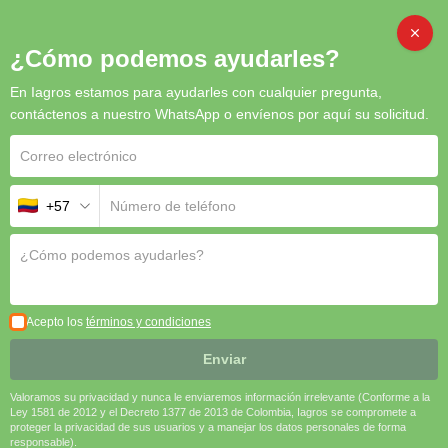
CAMB
¿Cómo podemos ayudarles?
LIMPIADOR DE
En Iagros estamos para ayudarles con cualquier pregunta,
contáctenos a nuestro WhatsApp o envíenos por aquí su solicitud.
TRAMPAS
+57
¡No se han encontrado entradas!
Acepto los
términos y condiciones
Enviar
Valoramos su privacidad y nunca le enviaremos información irrelevante (Conforme a la
Ley 1581 de 2012 y el Decreto 1377 de 2013 de Colombia, Iagros se compromete a
proteger la privacidad de sus usuarios y a manejar los datos personales de forma
responsable).