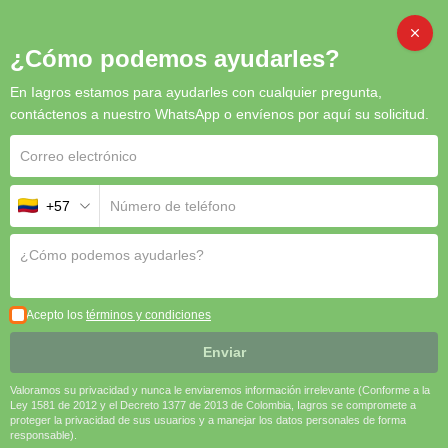
CAMB
¿Cómo podemos ayudarles?
En Iagros estamos para ayudarles con cualquier pregunta,
contáctenos a nuestro WhatsApp o envíenos por aquí su solicitud.
+57
¡Envíanos tus peticiones! Si tienes
alguna solicitud o requerimiento, te
invitamos a utilizar este formulario. Tu
colaboración es valiosa para nosotros.
¡Gracias por participar!.​
Acepto los
términos y condiciones
Enviar
Valoramos su privacidad y nunca le enviaremos información irrelevante (Conforme a la
Ley 1581 de 2012 y el Decreto 1377 de 2013 de Colombia, Iagros se compromete a
proteger la privacidad de sus usuarios y a manejar los datos personales de forma
responsable).