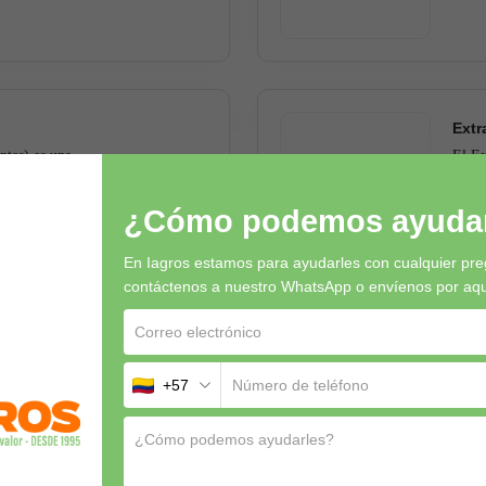
Extr
tes) es una
El Ex
átil para mejorar la
biofu
crecimiento de las...
efect
¿Cómo podemos ayudar
L
En Iagros estamos para ayudarles con cualquier pre
contáctenos a nuestro WhatsApp o envíenos por aquí 
+57
Meta
oinsecticida natural y
Metar
rpo blando como mosca
soste