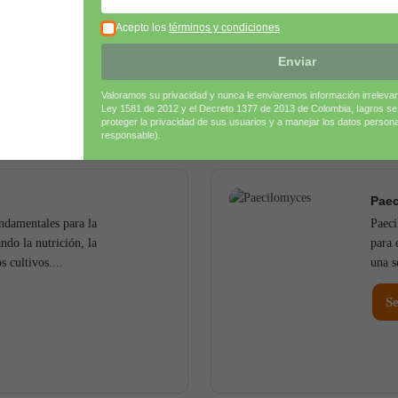
. Su...
culti
Acepto los
términos y condiciones
Se
Enviar
Valoramos su privacidad y nunca le enviaremos información irreleva
Ley 1581 de 2012 y el Decreto 1377 de 2013 de Colombia, Iagros s
proteger la privacidad de sus usuarios y a manejar los datos person
responsable).
Pae
undamentales para la
Paeci
ndo la nutrición, la
para 
s cultivos....
una s
Se