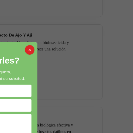
acto De Ajo Y Ají
tracto de Ajo y Ají es un bioinsecticida y
ngicida natural que ofrece una solución
iva y ecológica para...
les?
eer Más
gunta,
su solicitud.
rhizium
hizium es una solución biológica efectiva y
nible para el control de insectos dañinos en