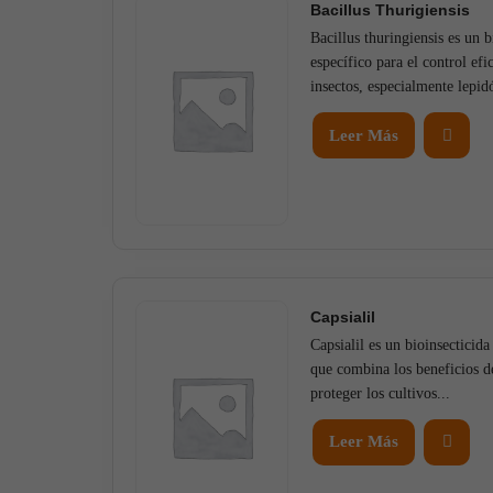
Bacillus Thurigiensis
Bacillus thuringiensis es un b
específico para el control efi
insectos, especialmente lepid
Leer Más
Capsialil
Capsialil es un bioinsecticida
que combina los beneficios de
proteger los cultivos...
Leer Más