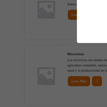
blanca, pulgones y cochinillas
Leer Más
Micorrizas
Las micorrizas son aliadas f
agricultura sostenible, mejora
salud y la productividad de lo
Leer Más