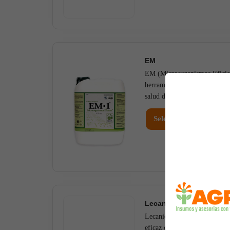
EM
EM (Microorganismos Eficien
herramienta sostenible y vers
salud del suelo, estimular el 
Seleccionar Opciones
Lecancillium Lecanii
Lecanicillium lecanii es un bi
eficaz contra plagas de cue