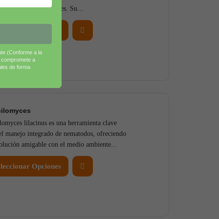
vos agrícolas y forestales. Su...
leccionar Opciones
nte (Conforme a la
e compromete a
ales de forma
cilomyces
lomyces lilacinus es una herramienta clave
el manejo integrado de nematodos, ofreciendo
olución amigable con el medio ambiente...
leccionar Opciones