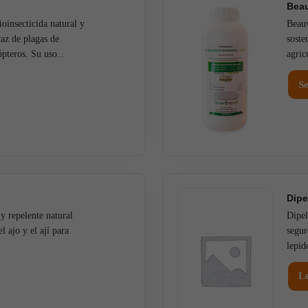
Beau
ioinsecticida natural y
Beauv
caz de plagas de
soste
ópteros. Su uso...
agric
Se
Dip
 y repelente natural
Dipel
l ajo y el ají para
segur
lepid
L