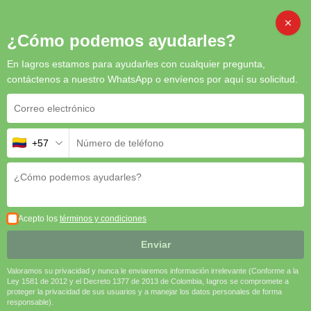
Inicio
/
Organicos
/ Lecancillium Lecanii
CAMB
¿Cómo podemos ayudarles?
En Iagros estamos para ayudarles con cualquier pregunta,
contáctenos a nuestro WhatsApp o envíenos por aquí su solicitud.
Lecancillium Lecanii
Lecanicillium lecanii
es un bioinsecticida natural y eficaz
+57
contra plagas de cuerpo blando como mosca blanca, pulgones y
cochinillas. Su acción biológica y especificidad lo convierten en
una herramienta esencial para la agricultura sostenible,
reduciendo la dependencia de insecticidas químicos y
promoviendo un manejo integrado más equilibrado.
Acepto los
términos y condiciones
🔹
Control biológico selectivo y natural
Enviar
🌱
Seguro para cultivos y organismos benéficos
🛡️
Eficaz contra plagas de cuerpo blando
Valoramos su privacidad y nunca le enviaremos información irrelevante (Conforme a la
♻️
Compatible con agricultura orgánica
Ley 1581 de 2012 y el Decreto 1377 de 2013 de Colombia, Iagros se compromete a
proteger la privacidad de sus usuarios y a manejar los datos personales de forma
💧
Amigable con el medio ambiente
responsable).