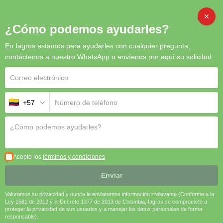
CAMB
¿Cómo podemos ayudarles?
En Iagros estamos para ayudarles con cualquier pregunta,
contáctenos a nuestro WhatsApp o envíenos por aquí su solicitud.
+57
¿Quiénes Somos?
En
Iagro
, contamos con más de 26 años de experiencia
brindando soluciones integrales al sector agropecuario,
Acepto los
términos y condiciones
ambiental y de la construcción. Nuestra propuesta se basa en
ofrecer productos de calidad, asesoría personalizada y un
Enviar
respaldo técnico que asegure el éxito de nuestros clientes.
Valoramos su privacidad y nunca le enviaremos información irrelevante (Conforme a la
Lo Que Nos Hace Diferentes
:
Ley 1581 de 2012 y el Decreto 1377 de 2013 de Colombia, Iagros se compromete a
proteger la privacidad de sus usuarios y a manejar los datos personales de forma
responsable).
Calidad Garantizada
: Trabajamos con los mejores insumos