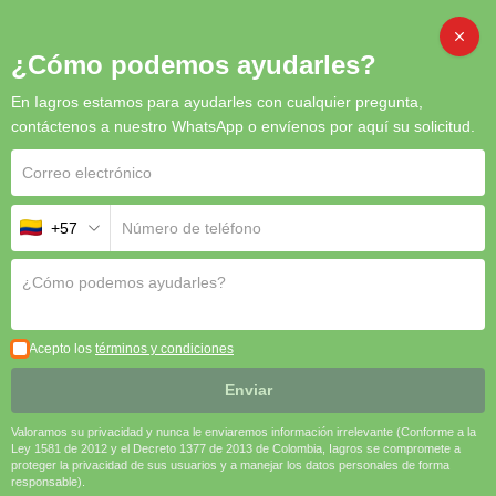
CAMB
¿Cómo podemos ayudarles?
En Iagros estamos para ayudarles con cualquier pregunta,
Inicio
/
Bioestimulantes
/ Nutriphite P-Soil
contáctenos a nuestro WhatsApp o envíenos por aquí su solicitud.
+57
Nutriphite P-Soil
Nutriphite P-Soil
es la herramienta perfecta para asegurar un
Acepto los
términos y condiciones
crecimiento vigoroso desde la raíz y garantizar altos
rendimientos y calidad en la producción agrícola.
Enviar
🌱
Promueve raíces fuertes y saludables
Valoramos su privacidad y nunca le enviaremos información irrelevante (Conforme a la
⚡
Fósforo de alta movilidad y rápida acción
Ley 1581 de 2012 y el Decreto 1377 de 2013 de Colombia, Iagros se compromete a
proteger la privacidad de sus usuarios y a manejar los datos personales de forma
🛡️
Fortalece la resistencia al estrés y enfermedades
responsable).
💧
Ideal para aplicaciones en suelo por fertirrigación