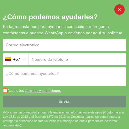
CAMBI
¿Cómo podemos ayudarles?
En Iagros estamos para ayudarles con cualquier pregunta,
Inicio
/
Herbicidas
/ Intruso 380 SL: Herbicida Sistémico
contáctenos a nuestro WhatsApp o envíenos por aquí su solicitud.
para el Control Total de Malezas
+57
Acepto los
términos y condiciones
Enviar
Valoramos su privacidad y nunca le enviaremos información irrelevante (Conforme a la
Ley 1581 de 2012 y el Decreto 1377 de 2013 de Colombia, Iagros se compromete a
proteger la privacidad de sus usuarios y a manejar los datos personales de forma
responsable).