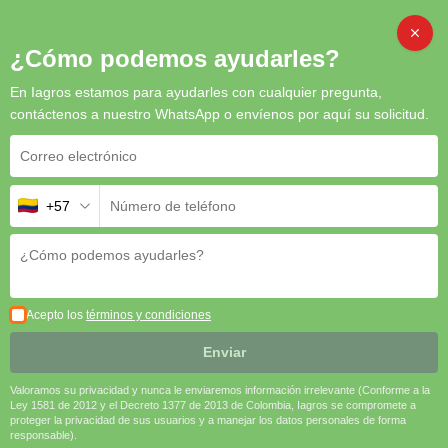
Inicio
/
Semillas
/ Pepino Flanders F1 (Europeo verde claro)
CAMB
¿Cómo podemos ayudarles?
En Iagros estamos para ayudarles con cualquier pregunta,
contáctenos a nuestro WhatsApp o envíenos por aquí su solicitud.
Pepino Flanders F1 (Europeo
verde claro)
+57
El
Pepino Flanders F1
es un híbrido tipo europeo que se
distingue por su
color verde claro
y
sabor sobresaliente
. Es
ideal para complementar el cultivo del pepino europeo
convencional, como el Homero F1.
🌾
Híbrido de pepino europeo verde claro
| 🛡
Alta
Acepto los
términos y condiciones
producción y vigor
| 🍃
Frutos de 25 – 35 cm y 250 – 350 g
|
Enviar
🍯
Sabor sobresaliente con semillas imperceptibles
| 📈
Ideal
para complementar cultivos convencionales
Valoramos su privacidad y nunca le enviaremos información irrelevante (Conforme a la
Ley 1581 de 2012 y el Decreto 1377 de 2013 de Colombia, Iagros se compromete a
proteger la privacidad de sus usuarios y a manejar los datos personales de forma
Solicitar cotización
responsable).