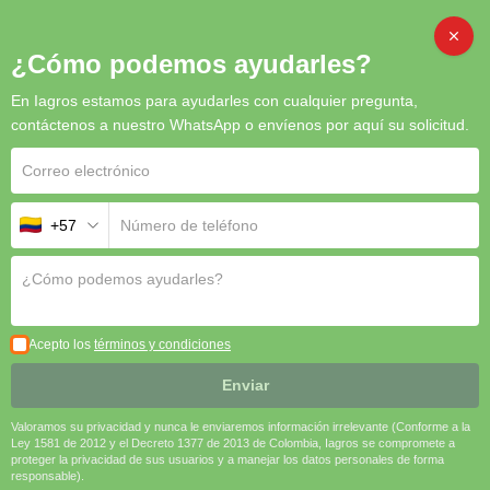
CAMB
¿Cómo podemos ayudarles?
En Iagros estamos para ayudarles con cualquier pregunta,
Inicio
/
Semillas
/ Acelga Charlotte (Vena roja)
contáctenos a nuestro WhatsApp o envíenos por aquí su solicitud.
+57
Acelga Charlotte (Vena roja)
La
Acelga Charlotte (Vena Roja)
es la elección perfecta para
agricultores que buscan un cultivo con
alto valor estético y
nutricional
. Su vena roja vibrante y sus hojas de calidad
Acepto los
términos y condiciones
premium la convierten en una opción muy demandada en
mercados frescos, especialmente en el segmento gourmet.
Enviar
Además, su facilidad de cultivo y rápida producción aseguran
Valoramos su privacidad y nunca le enviaremos información irrelevante (Conforme a la
una excelente rentabilidad.
Ley 1581 de 2012 y el Decreto 1377 de 2013 de Colombia, Iagros se compromete a
proteger la privacidad de sus usuarios y a manejar los datos personales de forma
🌞 Resistente al Clima
responsable).
🌱 Alta Rentabilidad