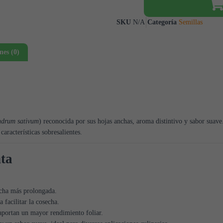
SKU
N/A
Categoría
Semillas
nes (0)
ndrum sativum
) reconocida por sus hojas anchas, aroma distintivo y sabor suave
aracterísticas sobresalientes.
nta
echa más prolongada.
facilitar la cosecha.
aportan un mayor rendimiento foliar.