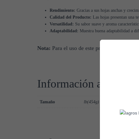
Rendimiento:
Gracias a sus hojas anchas y crecim
Calidad del Producto:
Las hojas presentan una tex
Versatilidad:
Su sabor suave y aroma característic
Adaptabilidad:
Muestra buena adaptabilidad a dife
Nota:
Para el uso de este producto, contác
Información adicional
Tamaño
lb(454g)