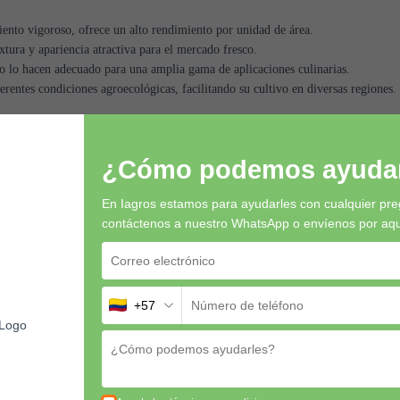
iento vigoroso, ofrece un alto rendimiento por unidad de área.
tura y apariencia atractiva para el mercado fresco.
o lo hacen adecuado para una amplia gama de aplicaciones culinarias.
rentes condiciones agroecológicas, facilitando su cultivo en diversas regiones.
tenos por WhatsApp o por
aquí
¿Cómo podemos ayudar
En Iagros estamos para ayudarles con cualquier pre
contáctenos a nuestro WhatsApp o envíenos por aquí 
+57