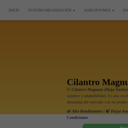
INICIO
NUESTRA ORGANIZACIÓN
AGRO INSUMOS
ES
Cilantro Magn
El
Cilantro Magnum (Hoja Ancha)
superior y adaptabilidad. Es una exce
demandas del mercado con un producto 
🌿 Alto Rendimiento | 🍃 Hojas Anc
Condiciones