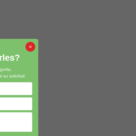
les?
gunta,
su solicitud.