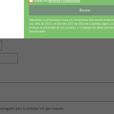
Acepto los
términos y condiciones
Enviar
Valoramos su privacidad y nunca le enviaremos información irreleva
Ley 1581 de 2012 y el Decreto 1377 de 2013 de Colombia, Iagros s
lantro Magnum (Hoja ancha)”
proteger la privacidad de sus usuarios y a manejar los datos person
responsable).
 campos obligatorios están marcados con
*
 navegador para la próxima vez que comente.