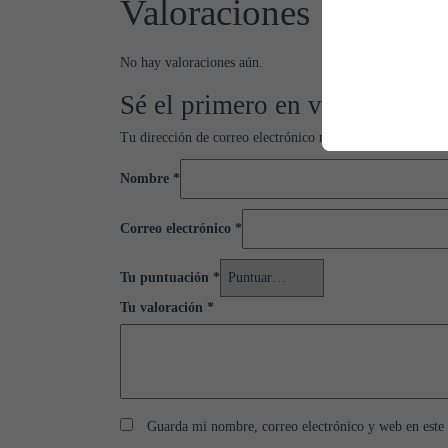
Valoraciones
No hay valoraciones aún.
Sé el primero en valorar “Ci
Tu dirección de correo electrónico no será publicada.
Los
Nombre
*
Correo electrónico
*
Tu puntuación
*
Tu valoración
*
Guarda mi nombre, correo electrónico y web en este