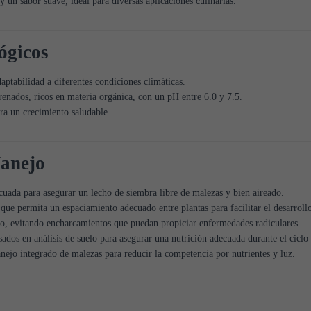
 un sabor suave, ideal para diversas aplicaciones culinarias.
ógicos
ptabilidad a diferentes condiciones climáticas.
enados, ricos en materia orgánica, con un pH entre 6.0 y 7.5.
ra un crecimiento saludable.
Manejo
uada para asegurar un lecho de siembra libre de malezas y bien aireado.
e permita un espaciamiento adecuado entre plantas para facilitar el desarrollo
o, evitando encharcamientos que puedan propiciar enfermedades radiculares.
sados en análisis de suelo para asegurar una nutrición adecuada durante el ciclo 
ejo integrado de malezas para reducir la competencia por nutrientes y luz.