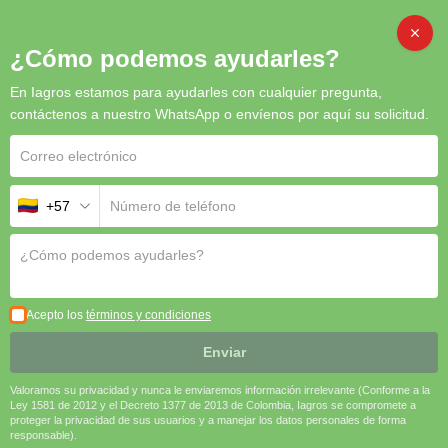
CAMB
¿Cómo podemos ayudarles?
En Iagros estamos para ayudarles con cualquier pregunta,
Inicio
/
Semillas
/ Tomate Tangerino F1 (Cherry redondo rojo)
contáctenos a nuestro WhatsApp o envíenos por aquí su solicitud.
+57
Tomate Tangerino F1 (Cherry
redondo rojo)
El
Tomate Tangerino F1 (Cherry Redondo Rojo)
es una
excelente opción para productores que buscan
frutos dulces,
Acepto los
términos y condiciones
atractivos y de alta calidad comercial
. Su
sabor superior,
textura firme y excelente vida postcosecha
lo hacen ideal para
Enviar
mercados gourmet y de exportación
.
Valoramos su privacidad y nunca le enviaremos información irrelevante (Conforme a la
🔸
Fruto pequeño, dulce y de color vibrante
🍅
Ley 1581 de 2012 y el Decreto 1377 de 2013 de Colombia, Iagros se compromete a
proteger la privacidad de sus usuarios y a manejar los datos personales de forma
🔸
Alta productividad y excelente vida postcosecha
🚜
responsable).
🔸
Ideal para ensaladas, aperitivos y mercados premium
🍽️