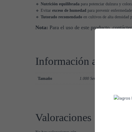
🔹
Nutrición equilibrada
para potenciar dulzura y color
🔹 Evitar
exceso de humedad
para prevenir enfermedade
🔹
Tutorado recomendado
en cultivos de alta densidad 
Nota:
Para el uso de este producto, contác
Información adicional
Tamaño
1.000 Semillas
Valoraciones