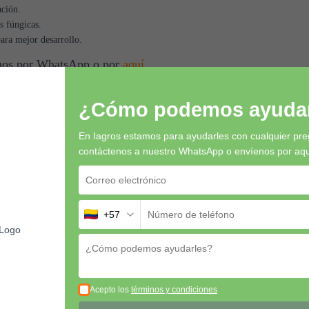
ación.
s fúngicas.
para mejor desarrollo.
tenos por WhatsApp o por
aquí
¿Cómo podemos ayudar
En Iagros estamos para ayudarles con cualquier pre
contáctenos a nuestro WhatsApp o envíenos por aquí 
+57
Acepto los
términos y condiciones