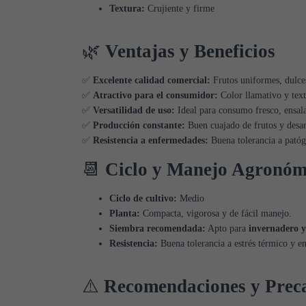
Textura:
Crujiente y firme
🌿
Ventajas y Beneficios
✅
Excelente calidad comercial:
Frutos uniformes, dulce
✅
Atractivo para el consumidor:
Color llamativo y text
✅
Versatilidad de uso:
Ideal para consumo fresco, ensala
✅
Producción constante:
Buen cuajado de frutos y desar
✅
Resistencia a enfermedades:
Buena tolerancia a pató
📆
Ciclo y Manejo Agronóm
Ciclo de cultivo:
Medio
Planta:
Compacta, vigorosa y de fácil manejo.
Siembra recomendada:
Apto para
invernadero 
Resistencia:
Buena tolerancia a estrés térmico y e
⚠️
Recomendaciones y Prec