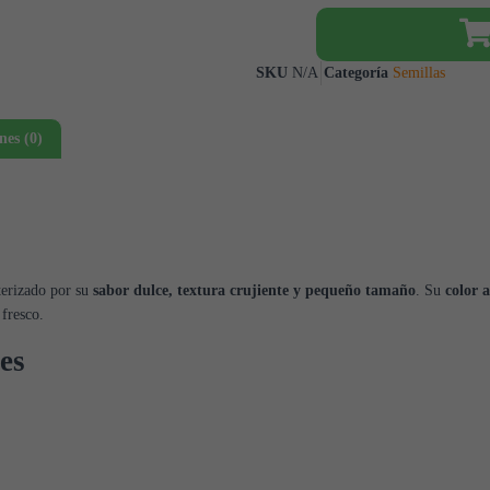
SKU
N/A
Categoría
Semillas
nes (0)
terizado por su
sabor dulce, textura crujiente y pequeño tamaño
. Su
color 
fresco.
es