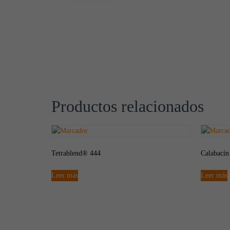
Productos relacionados
Tetrablend® 444
Calabacín
Leer más
Leer más