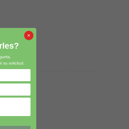
les?
gunta,
su solicitud.