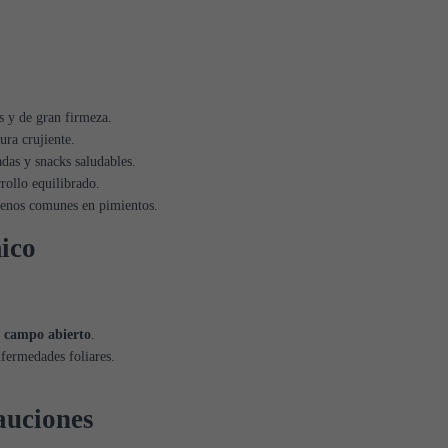
s y de gran firmeza.
ura crujiente.
das y snacks saludables.
rollo equilibrado.
genos comunes en pimientos.
ico
y campo abierto
.
nfermedades foliares.
auciones