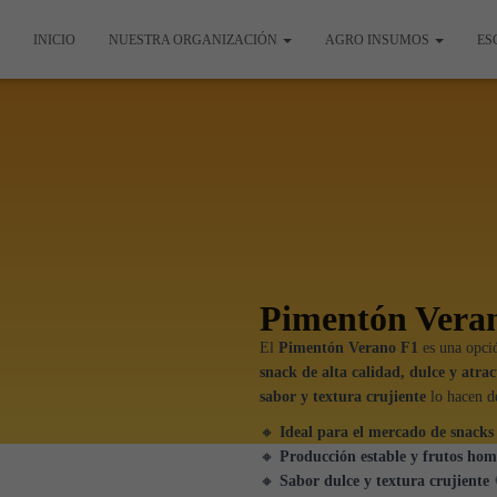
INICIO
NUESTRA ORGANIZACIÓN
AGRO INSUMOS
ES
Pimentón Veran
El
Pimentón Verano F1
es una opci
snack de alta calidad, dulce y atra
sabor y textura crujiente
lo hacen d
🔸
Ideal para el mercado de snacks 
🔸
Producción estable y frutos ho
🔸
Sabor dulce y textura crujiente