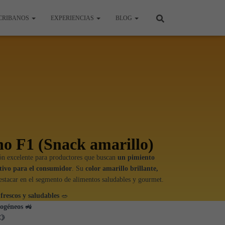
CRIBANOS
EXPERIENCIAS
BLOG
o F1 (Snack amarillo)
ón excelente para productores que buscan
un pimiento
ctivo para el consumidor
. Su
color amarillo brillante,
estacar en el segmento de alimentos saludables y gourmet.
frescos y saludables
🥗
mogéneos
🚜
🍋