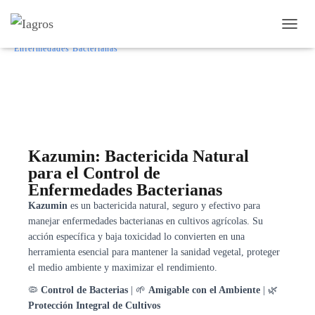
Inicio
/
Fungicidas
/ Kazumin: Bactericida Natural para el Control de
CAMB
Enfermedades Bacterianas
Kazumin: Bactericida Natural
para el Control de
Enfermedades Bacterianas
Kazumin
es un bactericida natural, seguro y efectivo para
manejar enfermedades bacterianas en cultivos agrícolas. Su
acción específica y baja toxicidad lo convierten en una
herramienta esencial para mantener la sanidad vegetal, proteger
el medio ambiente y maximizar el rendimiento.
🦠
Control de Bacterias
| 🌱
Amigable con el Ambiente
| 🌿
Protección Integral de Cultivos