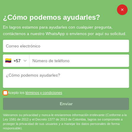
Inicio
/
Fungicidas
/ Prevalor SL 480: Herbicida Sistémico para el
CAMB
¿Cómo podemos ayudarles?
Control de Malezas de Hoja Ancha y Estrecha
En Iagros estamos para ayudarles con cualquier pregunta,
contáctenos a nuestro WhatsApp o envíenos por aquí su solicitud.
+57
Prevalor SL 480: Herbicida
Sistémico para el Control de
Malezas de Hoja Ancha y
Estrecha
Acepto los
términos y condiciones
Prevalor SL 480
es la solución ideal para mantener áreas
limpias de malezas, optimizando los rendimientos agrícolas y
Enviar
facilitando la preparación del terreno. Su eficacia, amplia
cobertura y facilidad de uso lo convierten en un producto
Valoramos su privacidad y nunca le enviaremos información irrelevante (Conforme a la
indispensable para la gestión eficiente de malezas.
Ley 1581 de 2012 y el Decreto 1377 de 2013 de Colombia, Iagros se compromete a
proteger la privacidad de sus usuarios y a manejar los datos personales de forma
responsable).
🌿
Control Total de Malezas
| 🛡️
Acción Sistémica Eficaz
| 🔄