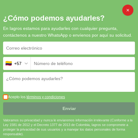
Inicio
/
Fungicidas
/ Impact: Fungicida Sistémico de Alto Rendimiento
CAMB
¿Cómo podemos ayudarles?
para el Manejo de Enfermedades Fúngicas
En Iagros estamos para ayudarles con cualquier pregunta,
contáctenos a nuestro WhatsApp o envíenos por aquí su solicitud.
+57
Impact: Fungicida Sistémico de
Alto Rendimiento para el
Manejo de Enfermedades
Fúngicas
Acepto los
términos y condiciones
Impact
es un fungicida confiable y versátil que ofrece una
protección eficaz y prolongada contra las principales
Enviar
enfermedades fúngicas en cultivos agrícolas. Su acción rápida y
sistémica asegura la salud del cultivo, contribuyendo a una
Valoramos su privacidad y nunca le enviaremos información irrelevante (Conforme a la
producción de alta calidad y rendimiento.
Ley 1581 de 2012 y el Decreto 1377 de 2013 de Colombia, Iagros se compromete a
proteger la privacidad de sus usuarios y a manejar los datos personales de forma
responsable).
🛡️
Protección Sistémica
| 🌿
Control Preventivo y Curativo
|