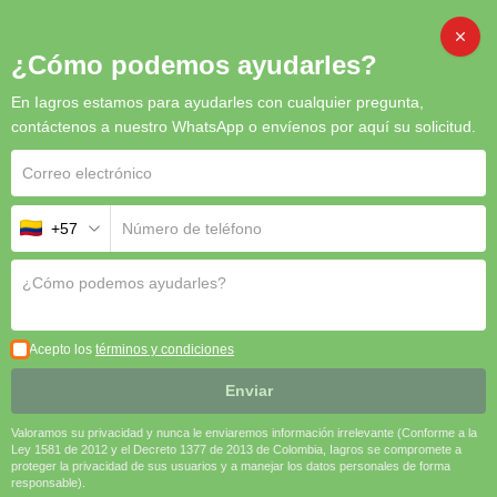
CAMBI
¿Cómo podemos ayudarles?
En Iagros estamos para ayudarles con cualquier pregunta,
Inicio
/
Semillas
/ Espinaca Celia F1 (Oriental)
contáctenos a nuestro WhatsApp o envíenos por aquí su solicitud.
+57
Acepto los
términos y condiciones
Enviar
Valoramos su privacidad y nunca le enviaremos información irrelevante (Conforme a la
Ley 1581 de 2012 y el Decreto 1377 de 2013 de Colombia, Iagros se compromete a
proteger la privacidad de sus usuarios y a manejar los datos personales de forma
responsable).