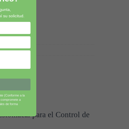
gunta,
su solicitud.
a, Litro
nte (Conforme a la
e compromete a
ales de forma
Estomacal para el Control de