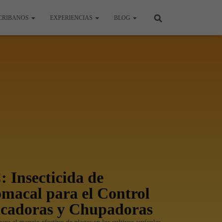
CRIBANOS
EXPERIENCIAS
BLOG
 Insecticida de
omacal para el Control
icadoras y Chupadoras