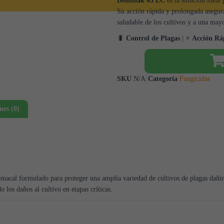
Deminak 45 EC
es la solución ideal 
Su acción rápida y prolongada asegura
saludable de los cultivos y a una may
🐛
Control de Plagas
| ⚡
Acción Rá
SKU
N/A
Categoría
Fungicidas
nes (0)
omacal formulado para proteger una amplia variedad de cultivos de plagas dañi
los daños al cultivo en etapas críticas.