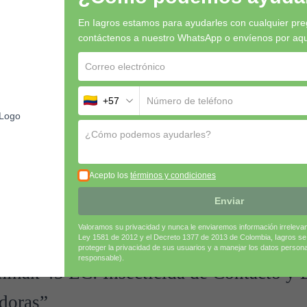
tenos por WhatsApp o por
aquí
En Iagros estamos para ayudarles con cualquier pre
contáctenos a nuestro WhatsApp o envíenos por aquí 
+57
 Bolsa x 400 gr, Bulto x 40 kg, Caneca x 20 Lt, Galon x 4 lt, Galon x 5 Lt, Libr
Acepto los
términos y condiciones
Enviar
Valoramos su privacidad y nunca le enviaremos información irreleva
Ley 1581 de 2012 y el Decreto 1377 de 2013 de Colombia, Iagros s
proteger la privacidad de sus usuarios y a manejar los datos person
responsable).
minak 45 EC: Insecticida de Contacto y 
doras”