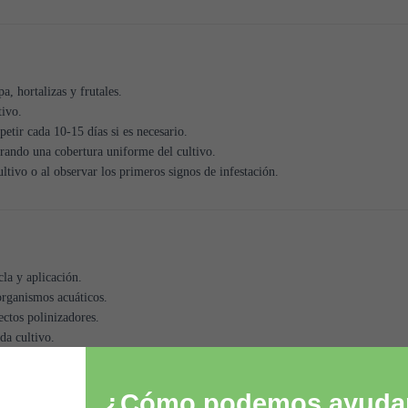
, hortalizas y frutales.
tivo.
petir cada 10-15 días si es necesario.
urando una cobertura uniforme del cultivo.
ultivo o al observar los primeros signos de infestación.
la y aplicación.
organismos acuáticos.
ectos polinizadores.
da cultivo.
limentos, niños y animales.
¿Cómo podemos ayudar