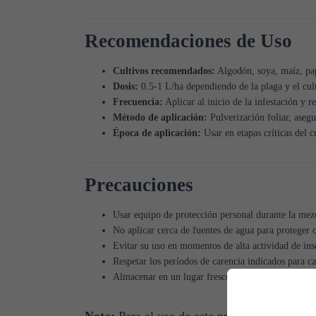
Recomendaciones de Uso
Cultivos recomendados:
Algodón, soya, maíz, papa
Dosis:
0.5-1 L/ha dependiendo de la plaga y el cul
Frecuencia:
Aplicar al inicio de la infestación y re
Método de aplicación:
Pulverización foliar, aseg
Época de aplicación:
Usar en etapas críticas del c
Precauciones
Usar equipo de protección personal durante la mezc
No aplicar cerca de fuentes de agua para proteger 
Evitar su uso en momentos de alta actividad de ins
Respetar los períodos de carencia indicados para ca
Almacenar en un lugar fresco, seco, y alejado de a