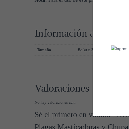
Nota:
Para el uso de este producto, contác
Información adicional
Tamaño
Bolsa x 200 gr, Bolsa x 375 gr,
Valoraciones
No hay valoraciones aún.
Sé el primero en valorar “De
Plagas Masticadoras y Chupa