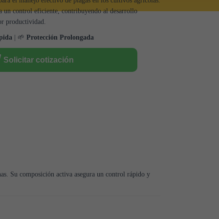
para el manejo efectivo de plagas en los cultivos agrícolas.
 un control eficiente, contribuyendo al desarrollo
or productividad.
pida
| 🌱
Protección Prolongada
Solicitar cotización
nas. Su composición activa asegura un control rápido y