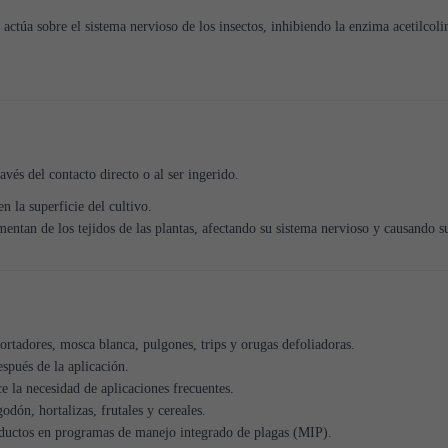
ctúa sobre el sistema nervioso de los insectos, inhibiendo la enzima acetilcolin
vés del contacto directo o al ser ingerido.
n la superficie del cultivo.
mentan de los tejidos de las plantas, afectando su sistema nervioso y causando s
rtadores, mosca blanca, pulgones, trips y orugas defoliadoras.
spués de la aplicación.
e la necesidad de aplicaciones frecuentes.
dón, hortalizas, frutales y cereales.
ductos en programas de manejo integrado de plagas (MIP).