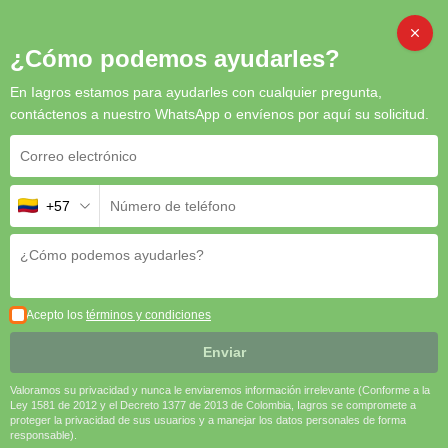
Inicio
/
Semillas
/ Carretón-Trébol Blanco Gigante
CAMB
¿Cómo podemos ayudarles?
En Iagros estamos para ayudarles con cualquier pregunta,
contáctenos a nuestro WhatsApp o envíenos por aquí su solicitud.
Carretón-Trébol Blanco Gigante
El
Carretón-Trébol Blanco Gigante
es una leguminosa perenne
+57
de crecimiento rastrero que ofrece múltiples beneficios en
sistemas de producción ganadera y agrícola. Su capacidad para
fijar nitrógeno mejora la fertilidad del suelo, mientras que su
alto contenido proteico incrementa la calidad nutricional del
forraje. Es una opción versátil para pastoreo, corte y como
Acepto los
términos y condiciones
abono verde, adaptándose bien a diversas condiciones
edafoclimáticas.
Enviar
🌱 Fijación de Nitrógeno | 🐄 Alta Calidad Nutricional | 🌿
Valoramos su privacidad y nunca le enviaremos información irrelevante (Conforme a la
Mejora de la Fertilidad del Suelo
Ley 1581 de 2012 y el Decreto 1377 de 2013 de Colombia, Iagros se compromete a
proteger la privacidad de sus usuarios y a manejar los datos personales de forma
responsable).
Solicitar cotización