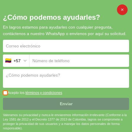
CAMB
¿Cómo podemos ayudarles?
En Iagros estamos para ayudarles con cualquier pregunta,
Inicio
/
Abonos
/ Calcinit
contáctenos a nuestro WhatsApp o envíenos por aquí su solicitud.
+57
Calcinit
Calcinit
es una fuente confiable de calcio y nitrógeno para
Acepto los
términos y condiciones
asegurar el desarrollo saludable de los cultivos y una producción
de alta calidad. Su fácil manejo y eficacia comprobada lo
Enviar
convierten en una herramienta indispensable para agricultores
modernos.
Valoramos su privacidad y nunca le enviaremos información irrelevante (Conforme a la
Ley 1581 de 2012 y el Decreto 1377 de 2013 de Colombia, Iagros se compromete a
proteger la privacidad de sus usuarios y a manejar los datos personales de forma
🌱 Nutrición Completa | ⚡ Alta Solubilidad | 🍎 Mejora la
responsable).
Calidad de los Frutos