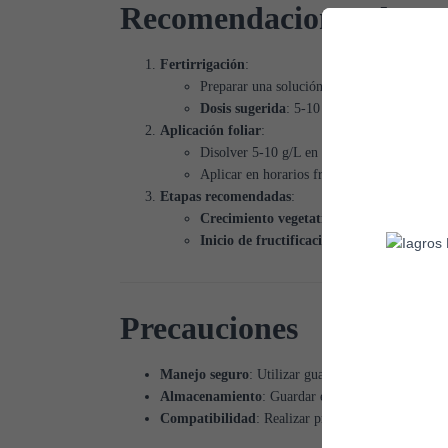
Recomendaciones de Us
Fertirrigación
:
Preparar una solución ajustada al análisis d
Dosis sugerida
: 5-10 kg/ha por aplicación,
Aplicación foliar
:
Disolver 5-10 g/L en agua limpia.
Aplicar en horarios frescos (mañana o tarde)
Etapas recomendadas
:
Crecimiento vegetativo
: Para asegurar plan
Inicio de fructificación
: Para un adecuado c
Precauciones
Manejo seguro
: Utilizar guantes y gafas de prote
Almacenamiento
: Guardar en un lugar seco y fre
Compatibilidad
: Realizar pruebas previas al mez