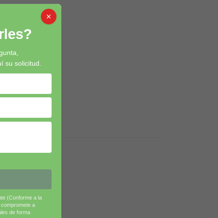
les?
gunta,
su solicitud.
nte (Conforme a la
e compromete a
ales de forma