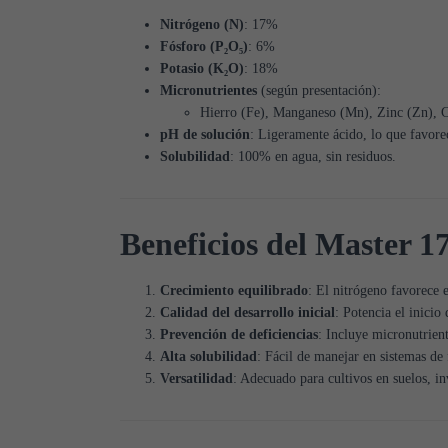
Nitrógeno (N)
: 17%
Fósforo (P₂O₅)
: 6%
Potasio (K₂O)
: 18%
Micronutrientes
(según presentación):
Hierro (Fe), Manganeso (Mn), Zinc (Zn), 
pH de solución
: Ligeramente ácido, lo que favorec
Solubilidad
: 100% en agua, sin residuos.
Beneficios del Master 1
Crecimiento equilibrado
: El nitrógeno favorece e
Calidad del desarrollo inicial
: Potencia el inicio
Prevención de deficiencias
: Incluye micronutrient
Alta solubilidad
: Fácil de manejar en sistemas de f
Versatilidad
: Adecuado para cultivos en suelos, i