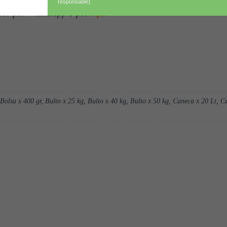
responsable).
tenos por WhatsApp o por
aquí
 Bolsa x 400 gr, Bulto x 25 kg, Bulto x 40 kg, Bulto x 50 kg, Caneca x 20 Lt, Ca