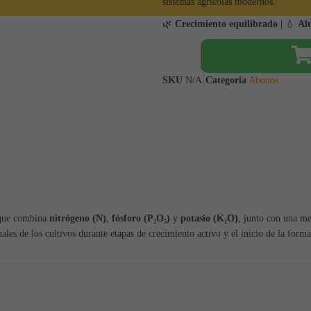
sistemas agrícolas modernos.
🌿
Crecimiento equilibrado
| 💧
Alt
SKU
N/A
Categoría
Abonos
 que combina
nitrógeno (N)
,
fósforo (P₂O₅)
y
potasio (K₂O)
, junto con una me
ales de los cultivos durante etapas de crecimiento activo y el inicio de la forma