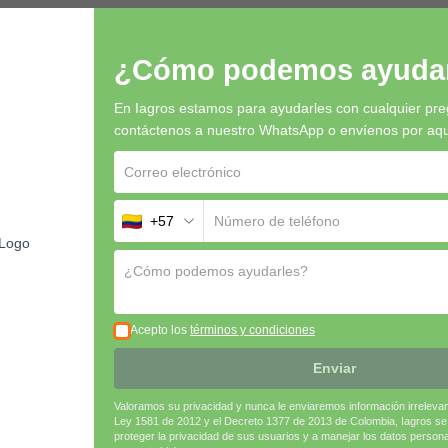
o
¿Cómo podemos ayudar
e agua y suelo.
En Iagros estamos para ayudarles con cualquier pre
 dependiendo de la etapa fenológica del cultivo.
contáctenos a nuestro WhatsApp o envíenos por aquí 
 para maximizar la absorción y reducir el estrés hídrico.
tas fuertes y saludables.
+57
uajado y desarrollo inicial de los frutos.
Acepto los
términos y condiciones
Enviar
cción durante la preparación y aplicación.
sco, protegido de la humedad para evitar la compactación del producto.
Valoramos su privacidad y nunca le enviaremos información irreleva
clar con otros productos agroquímicos.
Ley 1581 de 2012 y el Decreto 1377 de 2013 de Colombia, Iagros s
proteger la privacidad de sus usuarios y a manejar los datos person