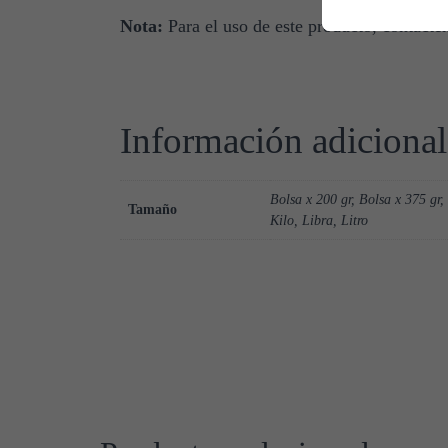
Nota:
Para el uso de este producto, contác
Información adicional
Bolsa x 200 gr, Bolsa x 375 gr,
Tamaño
Kilo, Libra, Litro