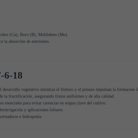
Cobre (Cu), Boro (B), Molibdeno (Mo).
e la absorción de nutrientes.
7-6-18
l desarrollo vegetativo mientras el fósforo y el potasio impulsan la formación d
 de la fructificación, asegurando frutos uniformes y de alta calidad.
es esenciales para evitar carencias en etapas clave del cultivo.
ertirrigación y aplicaciones foliares.
nvernaderos e hidroponía.