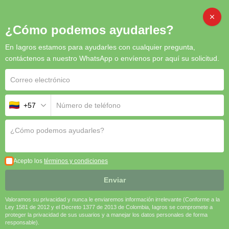
CAMB
¿Cómo podemos ayudarles?
En Iagros estamos para ayudarles con cualquier pregunta,
Inicio
/
Abonos
/ NITRABOR
contáctenos a nuestro WhatsApp o envíenos por aquí su solicitud.
+57
NITRABOR
YaraLiva NITRABOR
es un fertilizante granulado que combina
nitrógeno nítrico, calcio y boro
, proporcionando una nutrición
equilibrada que mejora la calidad de las cosechas, estimula la
Acepto los
términos y condiciones
floración y fructificación, y fortalece la resistencia de las plantas
frente a condiciones de estrés.
Enviar
🌱
Nutrición Equilibrada
| 🌸
Mejora la Floración
| 🍎
Valoramos su privacidad y nunca le enviaremos información irrelevante (Conforme a la
Aumenta la Calidad del Fruto
| 💪
Fortalece la Resistencia
Ley 1581 de 2012 y el Decreto 1377 de 2013 de Colombia, Iagros se compromete a
proteger la privacidad de sus usuarios y a manejar los datos personales de forma
al Estrés
responsable).