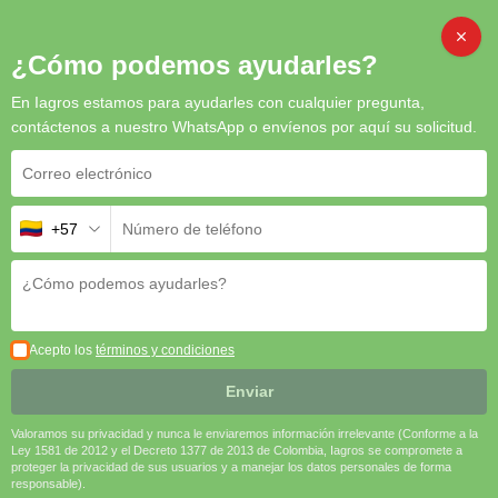
Inicio
/
Biorracionales
/ West Peracetic
CAMB
¿Cómo podemos ayudarles?
En Iagros estamos para ayudarles con cualquier pregunta,
contáctenos a nuestro WhatsApp o envíenos por aquí su solicitud.
+57
West Peracetic
West Peracetic
es un desinfectante de
alta eficacia y rápida
acción
, ideal para la
eliminación de microorganismos en
superficies, sistemas de riego y equipos agrícolas
. Su
acción
Acepto los
términos y condiciones
oxidante y su bajo impacto ambiental
lo convierten en una
herramienta clave para una
agricultura más segura y eficiente
.
Enviar
🔸
Desinfección efectiva contra bacterias, hongos y virus
🦠
Valoramos su privacidad y nunca le enviaremos información irrelevante (Conforme a la
🔸
Seguro y biodegradable, sin residuos tóxicos
✅
Ley 1581 de 2012 y el Decreto 1377 de 2013 de Colombia, Iagros se compromete a
🔸
Ideal para sistemas de riego y superficies agrícolas
🚜
proteger la privacidad de sus usuarios y a manejar los datos personales de forma
responsable).