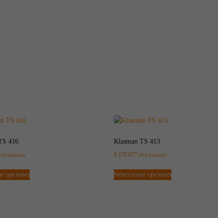
TS 416
Klasman TS 413
$
178.877
IVA Incluido)
(IVA Incluido)
ar opciones
Seleccionar opciones