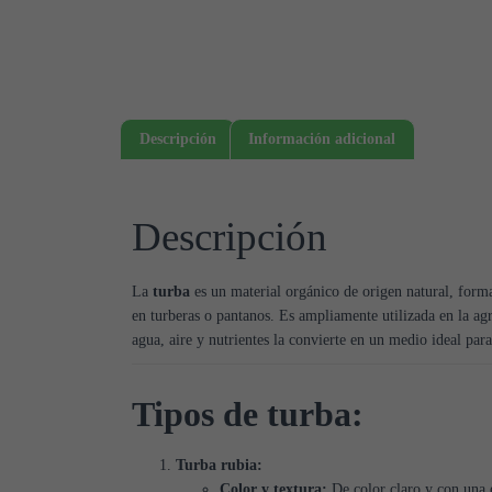
Descripción
Información adicional
Descripción
La
turba
es un material orgánico de origen natural, form
en turberas o pantanos. Es ampliamente utilizada en la ag
agua, aire y nutrientes la convierte en un medio ideal para
Tipos de turba:
Turba rubia:
Color y textura:
De color claro y con una e