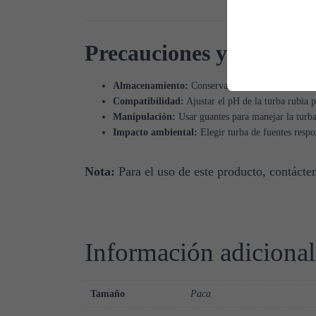
Precauciones y almacen
Almacenamiento:
Conservar en un lugar seco, pro
Compatibilidad:
Ajustar el pH de la turba rubia 
Manipulación:
Usar guantes para manejar la turba 
Impacto ambiental:
Elegir turba de fuentes respon
Nota:
Para el uso de este producto, contác
Información adicional
Tamaño
Paca