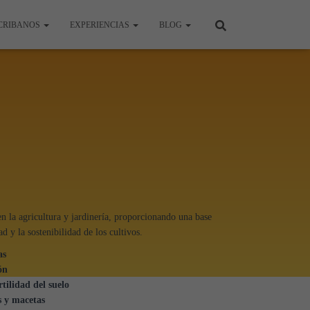
CRIBANOS
EXPERIENCIAS
BLOG
n la agricultura y jardinería, proporcionando una base
d y la sostenibilidad de los cultivos.
as
ón
tilidad del suelo
s y macetas