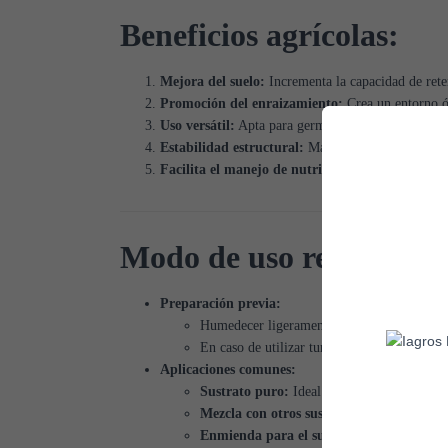
Beneficios agrícolas:
Mejora del suelo:
Incrementa la capacidad de reten
Promoción del enraizamiento:
Crea un entorno óp
Uso versátil:
Apta para germinación, esquejes, mac
Estabilidad estructural:
Mantiene sus propiedades
Facilita el manejo de nutrientes:
Funciona como r
Modo de uso recomend
Preparación previa:
Humedecer ligeramente antes de su uso, evi
En caso de utilizar turba pura, puede mezclar
Aplicaciones comunes:
Sustrato puro:
Ideal para germinación y es
Mezcla con otros sustratos:
Mezclar con per
Enmienda para el suelo:
Incorporar en una