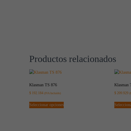
Productos relacionados
Klasman TS 876
Klasman 
$
192.184
$
209.929
(IVA Incluido)
(
Seleccionar opciones
Seleccion