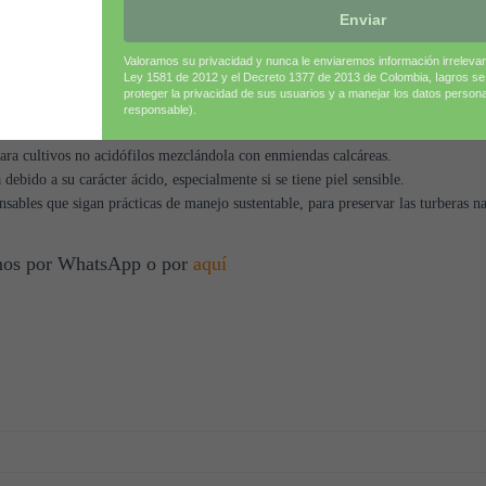
Enviar
Valoramos su privacidad y nunca le enviaremos información irreleva
amiento:
Ley 1581 de 2012 y el Decreto 1377 de 2013 de Colombia, Iagros s
proteger la privacidad de sus usuarios y a manejar los datos person
responsable).
tegido de la luz directa y la humedad para evitar deterioro.
para cultivos no acidófilos mezclándola con enmiendas calcáreas.
debido a su carácter ácido, especialmente si se tiene piel sensible.
sables que sigan prácticas de manejo sustentable, para preservar las turberas na
tenos por WhatsApp o por
aquí