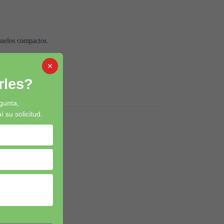
 suelos compactos.
les?
gunta,
su solicitud.