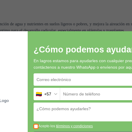
ción de agua y nutrientes en suelos ligeros o pobres, y mejora la aireación en
timo para el desarrollo radicular, especialmente en plántulas y trasplantes.
etas, camas de cultivo y enmiendas para el suelo.
 por largos periodos, soportando múltiples ciclos de riego y uso prolongado.
¿Cómo podemos ayudar
eservorio, liberando nutrientes de forma progresiva.
En Iagros estamos para ayudarles con cualquier pre
contáctenos a nuestro WhatsApp o envíenos por aquí 
ado:
+57
tando la compactación.
se con fertilizantes o cal para ajustar el pH y mejorar la nutrición.
quejes.
lita, vermiculita o fibra de coco para sustratos personalizados.
Acepto los
términos y condiciones
 proporción del 10-20% para mejorar suelos arenosos o arcillosos.