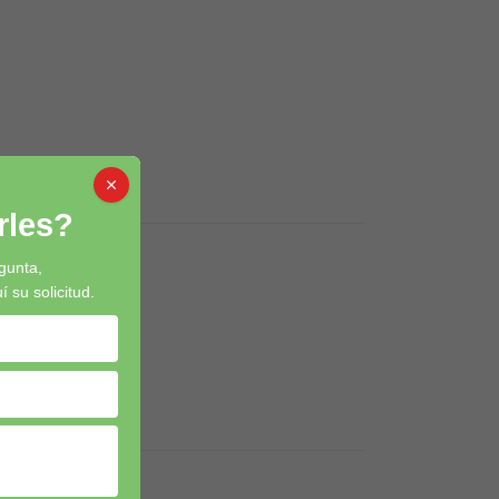
les?
gunta,
su solicitud.