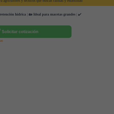
ra agricultores y técnicos que buscan calidad y estabilidad
etención hídrica
| 🏡
Ideal para macetas grandes
| ✔️
Solicitar cotización
as