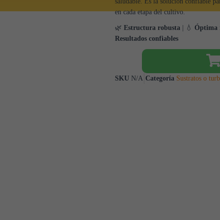
saludable. Es la solución confiable pa
en cada etapa del cultivo.
🌿
Estructura robusta
| 💧
Óptima r
Resultados confiables
SKU
N/A
Categoría
Sustratos o turb