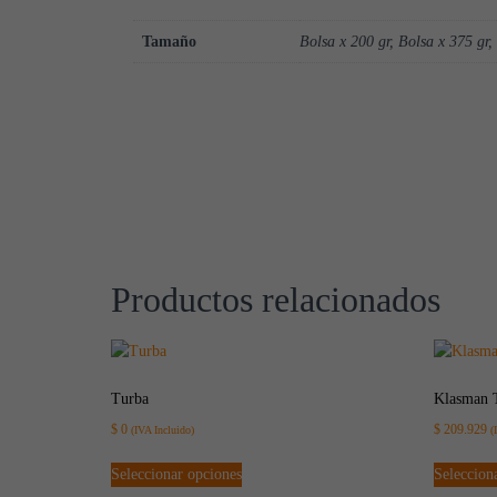
Tamaño
Bolsa x 200 gr, Bolsa x 375 gr,
Productos relacionados
Turba
Klasman 
$
0
$
209.929
(IVA Incluido)
(
Seleccionar opciones
Seleccion