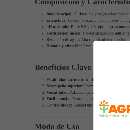
Composición y Característi
Base principal:
Turba rubia y negra seleccionada p
Estructura:
Gruesa, adecuada para cultivos de larg
pH ajustado:
Entre 5.8 y 6.5, óptimo para una am
Fertilización inicial:
Pre-fertilizado con nutriente
Retención de agua:
Alta capacidad de retención h
Drenaje y aireación:
Excelente porosidad que evit
Beneficios Clave
Estabilidad estructural:
Ideal para plantas de cr
Desempeño superior:
Promueve un desarrollo vigo
Versatilidad:
Adaptado para cultivos en macetas g
Fácil manejo:
Textura consistente que facilita su u
Confiabilidad:
Calidad uniforme en cada lote para
Modo de Uso