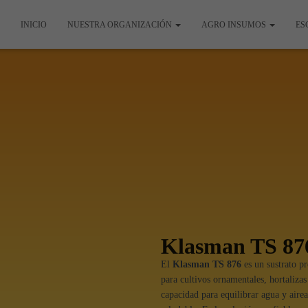
INICIO
NUESTRA ORGANIZACIÓN
AGRO INSUMOS
ES
Klasman TS 87
El
Klasman TS 876
es un sustrato pr
para cultivos ornamentales, hortaliza
capacidad para equilibrar agua y airea