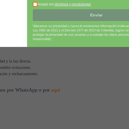
Acepto los
términos y condiciones
 asegurándose de una distribución uniforme.
Enviar
 entre las raíces y el sustrato.
activar la retención hídrica.
Valoramos su privacidad y nunca le enviaremos información irreleva
ado según el tipo de cultivo.
Ley 1581 de 2012 y el Decreto 1377 de 2013 de Colombia, Iagros s
proteger la privacidad de sus usuarios y a manejar los datos person
responsable).
d y la luz directa.
sibles irritaciones.
tación y encharcamiento.
tenos por WhatsApp o por
aquí