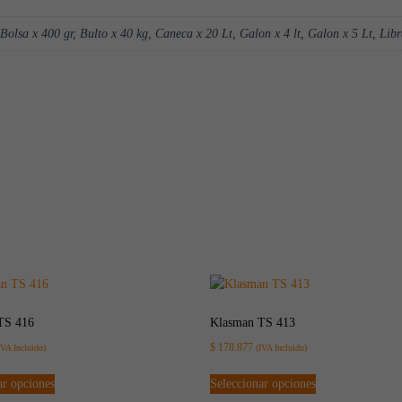
 Bolsa x 400 gr, Bulto x 40 kg, Caneca x 20 Lt, Galon x 4 lt, Galon x 5 Lt, Libr
TS 416
Klasman TS 413
$
178.877
IVA Incluido)
(IVA Incluido)
ar opciones
Seleccionar opciones