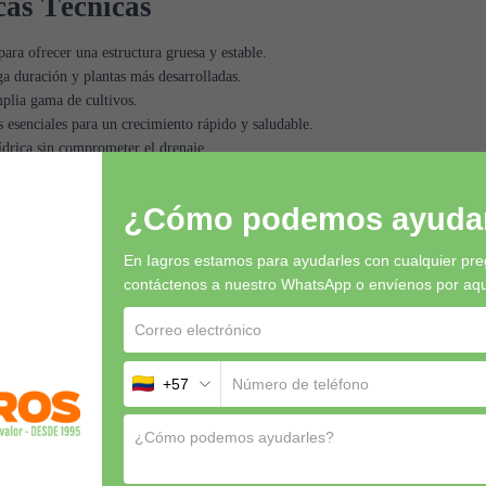
cas Técnicas
ara ofrecer una estructura gruesa y estable.
a duración y plantas más desarrolladas.
plia gama de cultivos.
s esenciales para un crecimiento rápido y saludable.
ídrica sin comprometer el drenaje.
a encharcamientos y favorece un ambiente radicular sano.
¿Cómo podemos ayudar
En Iagros estamos para ayudarles con cualquier pre
contáctenos a nuestro WhatsApp o envíenos por aquí 
ecimiento prolongado o mayores necesidades de soporte.
roso gracias a su equilibrio entre retención de agua y oxigenación.
randes, contenedores y sistemas de producción ornamental.
so en diferentes aplicaciones agrícolas.
+57
 garantizar resultados óptimos.