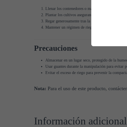
Llenar los contenedores o macetas con el sustrato,
Plantar los cultivos asegurando un contacto adecuado
Regar generosamente tras la plantación inicial para 
Mantener un régimen de riego y fertilización adecu
Precauciones
Almacenar en un lugar seco, protegido de la humeda
Usar guantes durante la manipulación para evitar po
Evitar el exceso de riego para prevenir la compac
Nota:
Para el uso de este producto, contác
Información adicional