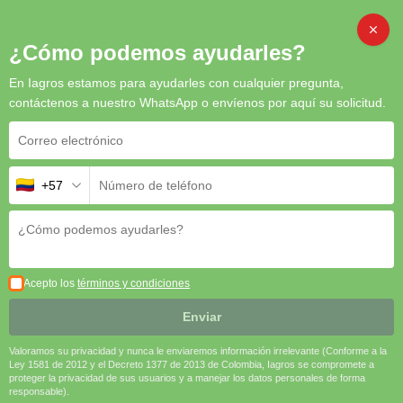
Inicio
/
Biorracionales
/ Trifesol
CAMB
¿Cómo podemos ayudarles?
En Iagros estamos para ayudarles con cualquier pregunta,
contáctenos a nuestro WhatsApp o envíenos por aquí su solicitud.
Trifesol
Trifesol
es un bioestimulante innovador que
fortalece el
+57
crecimiento, la resistencia y la productividad de los cultivos
.
Su formulación natural mejora la
absorción de nutrientes, la
fotosíntesis y la calidad de la cosecha
, asegurando
mayores
rendimientos y cultivos más saludables
.
🔸
Estimula el crecimiento radicular y vegetativo
🌱
Acepto los
términos y condiciones
🔸
Optimiza la fotosíntesis y la absorción de nutrientes
☀️
Enviar
🔸
Aumenta la resistencia al estrés ambiental y mejora la
producción
🚜
Valoramos su privacidad y nunca le enviaremos información irrelevante (Conforme a la
Ley 1581 de 2012 y el Decreto 1377 de 2013 de Colombia, Iagros se compromete a
Solicitar cotización
proteger la privacidad de sus usuarios y a manejar los datos personales de forma
responsable).