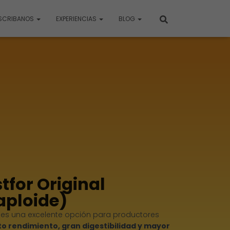
SCRIBANOS
EXPERIENCIAS
BLOG
tfor Original
aploide)
es una excelente opción para productores
lto rendimiento, gran digestibilidad y mayor