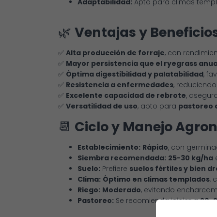
Adaptabilidad:
Apto para climas templa
🌿
Ventajas y Beneficio
✅
Alta producción de forraje
, con rendimien
✅
Mayor persistencia que el ryegrass anua
✅
Óptima digestibilidad y palatabilidad
, f
✅
Resistencia a enfermedades
, reduciend
✅
Excelente capacidad de rebrote
, asegur
✅
Versatilidad de uso
, apto para
pastoreo d
📆
Ciclo y Manejo Agro
Establecimiento:
Rápido
, con germinac
Siembra recomendada:
25-30 kg/ha
e
Suelo:
Prefiere
suelos fértiles y bien 
Clima:
Óptimo en climas templados
, 
Riego:
Moderado
, evitando encharcami
Pastoreo:
Se recomienda iniciar a
20-2