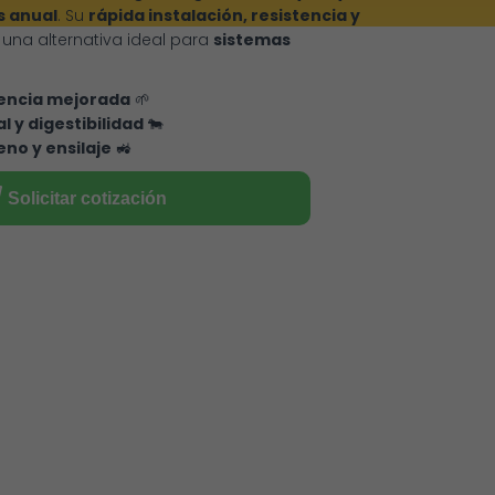
s anual
. Su
rápida instalación, resistencia y
 una alternativa ideal para
sistemas
tencia mejorada
🌱
l y digestibilidad
🐄
eno y ensilaje
🚜
Solicitar cotización