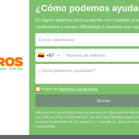
¿Cómo podemos ayudar
Precauciones
En Iagros estamos para ayudarles con cualquier pre
cialmente en nitrógeno, para potenciar el rendimiento.
contáctenos a nuestro WhatsApp o envíenos por aquí 
dos de recuperación para prolongar la persistencia.
aplicando estrategias preventivas en condiciones de alta hum
, contáctenos por WhatsApp o por
aquí
+57
ional
Acepto los
términos y condiciones
Enviar
Valoramos su privacidad y nunca le enviaremos información irreleva
Ley 1581 de 2012 y el Decreto 1377 de 2013 de Colombia, Iagros s
proteger la privacidad de sus usuarios y a manejar los datos person
responsable).