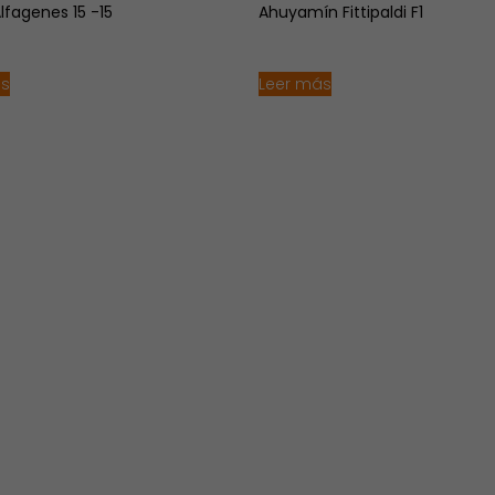
Alfagenes 15 -15
Ahuyamín Fittipaldi F1
ás
Leer más