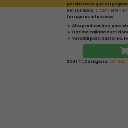
persistencia que el ryegras
versatilidad
lo convierten en
forrajeros intensivos
.
🔸
Alta producción y persis
🔸
Óptima calidad nutriciona
🔸
Versátil para pastoreo, h
SKU
N/A
Categoría
Semillas