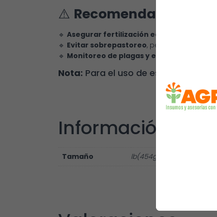
⚠️
Recomendaciones y 
🔹
Asegurar fertilización equilibrada
, espe
🔹
Evitar sobrepastoreo
, permitiendo perío
🔹
Monitoreo de plagas y enfermedades
, 
Nota:
Para el uso de este producto
Información adic
Tamaño
lb(454g)