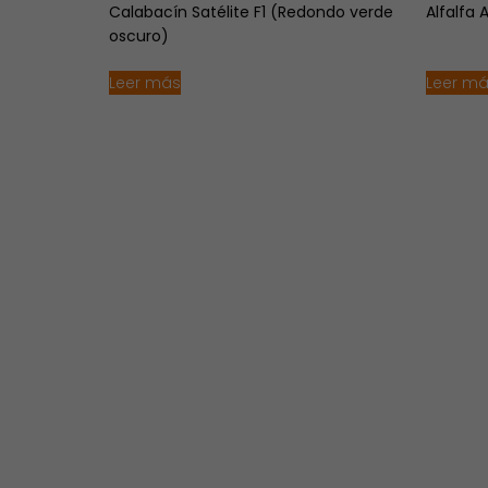
Calabacín Satélite F1 (Redondo verde
Alfalfa 
oscuro)
Leer más
Leer m