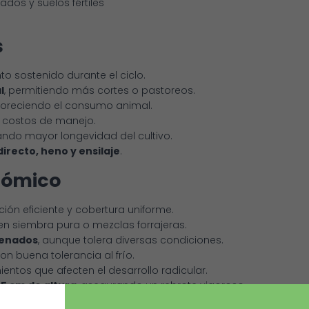
dos y suelos fértiles
s
to sostenido durante el ciclo.
l
, permitiendo más cortes o pastoreos.
avoreciendo el consumo animal.
o costos de manejo.
ando mayor longevidad del cultivo.
irecto, heno y ensilaje
.
nómico
ión eficiente y cobertura uniforme.
n siembra pura o mezclas forrajeras.
drenados
, aunque tolera diversas condiciones.
con buena tolerancia al frío.
entos que afecten el desarrollo radicular.
5 cm de altura
, asegurando un rebrote vigoroso.