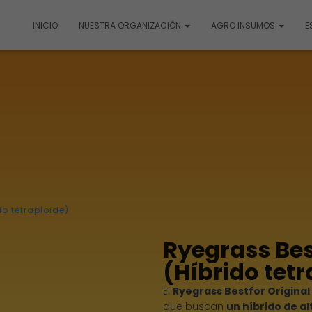
INICIO
NUESTRA ORGANIZACIÓN
AGRO INSUMOS
E
do tetraploide)
Ryegrass Bes
(Híbrido tetr
El
Ryegrass Bestfor Original
que buscan
un híbrido de a