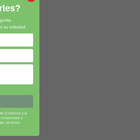
les?
gunta,
su solicitud.
edad.
nte (Conforme a la
e compromete a
ales de forma