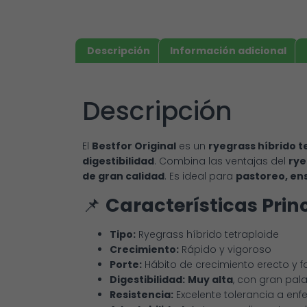
Descripción
Información adicional
Descripción
El
Bestfor Original
es un
ryegrass híbrido t
digestibilidad
. Combina las ventajas del
rye
de gran calidad
. Es ideal para
pastoreo, ens
📌
Características Prin
Tipo:
Ryegrass híbrido tetraploide
Crecimiento:
Rápido y vigoroso
Porte:
Hábito de crecimiento erecto y f
Digestibilidad:
Muy alta
, con gran pal
Resistencia:
Excelente tolerancia a en