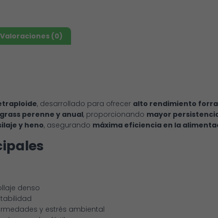
Valoraciones (0)
etraploide
, desarrollado para ofrecer
alto rendimiento forra
grass perenne y anual
, proporcionando
mayor persistencia
ilaje y heno
, asegurando
máxima eficiencia en la alimenta
cipales
ollaje denso
atabilidad
fermedades y estrés ambiental