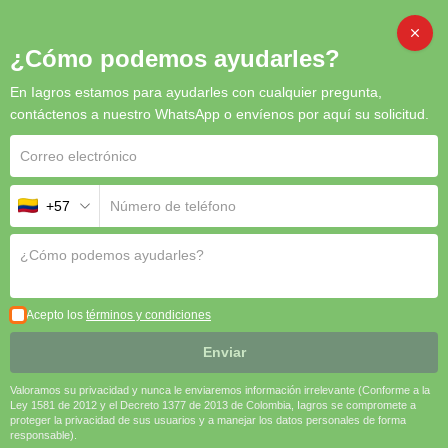
CAMB
¿Cómo podemos ayudarles?
En Iagros estamos para ayudarles con cualquier pregunta,
Inicio
/
Semillas
/ Ryegrass Aston Energy (Perenne tetraploide)
contáctenos a nuestro WhatsApp o envíenos por aquí su solicitud.
+57
Ryegrass Aston Energy (Perenne
tetraploide)
El
Ryegrass Aston Energy
es una opción ideal para productores
que buscan
forraje de máxima calidad, con alta
Acepto los
términos y condiciones
digestibilidad y persistencia
. Su
rápido establecimiento,
excelente rendimiento y alto contenido energético
lo
Enviar
convierten en una de las mejores opciones para
pastoreo
Valoramos su privacidad y nunca le enviaremos información irrelevante (Conforme a la
intensivo y conservación de forraje
.
Ley 1581 de 2012 y el Decreto 1377 de 2013 de Colombia, Iagros se compromete a
proteger la privacidad de sus usuarios y a manejar los datos personales de forma
🔸
Alta producción de biomasa y calidad forrajera
🌱
responsable).
🔸
Máxima digestibilidad y palatabilidad
🐄