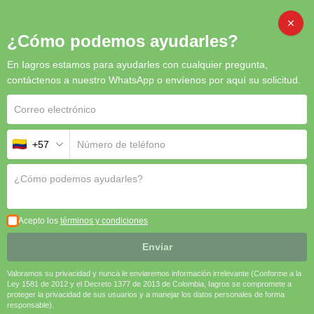
CAMBI
¿Cómo podemos ayudarles?
En Iagros estamos para ayudarles con cualquier pregunta,
Inicio
/
Semillas
/ Repollitas Brigitte F1
contáctenos a nuestro WhatsApp o envíenos por aquí su solicitud.
+57
Acepto los
términos y condiciones
Enviar
Valoramos su privacidad y nunca le enviaremos información irrelevante (Conforme a la
Ley 1581 de 2012 y el Decreto 1377 de 2013 de Colombia, Iagros se compromete a
proteger la privacidad de sus usuarios y a manejar los datos personales de forma
responsable).