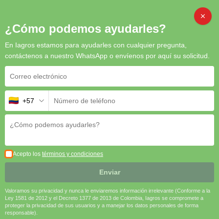
Inicio
/
Bioestimulantes
/ Radicell
CAMB
¿Cómo podemos ayudarles?
En Iagros estamos para ayudarles con cualquier pregunta,
contáctenos a nuestro WhatsApp o envíenos por aquí su solicitud.
Radicell
Radicell
es tu aliado clave para potenciar el crecimiento y la
+57
salud de tus cultivos.
🌱
Fertilizante
Fórmula equilibrada para
Orgánico-Mineral
crecimiento y calidad.
Acepto los
términos y condiciones
🌾
Desarrollo
Mejora la formación y eficiencia de
Radicular
las raíces.
Enviar
Valoramos su privacidad y nunca le enviaremos información irrelevante (Conforme a la
🛡️
Resistencia al
Tolerancia a sequía, salinidad y
Ley 1581 de 2012 y el Decreto 1377 de 2013 de Colombia, Iagros se compromete a
Estrés
temperaturas extremas.
proteger la privacidad de sus usuarios y a manejar los datos personales de forma
responsable).