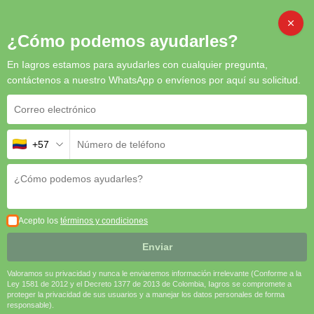
Inicio
/
Biorracionales
/ Matrinal B
CAMB
¿Cómo podemos ayudarles?
En Iagros estamos para ayudarles con cualquier pregunta,
contáctenos a nuestro WhatsApp o envíenos por aquí su solicitud.
Matrinal B
Matrinal B
es un
bioestimulante
clave para
optimizar la
+57
floración, el cuajado y el desarrollo de frutos
. Su
contenido
balanceado de boro
mejora la formación de flores, la absorción
de nutrientes y la calidad de la producción.
🔸
Favorece la floración y el cuajado de frutos
🌼🍏
🔸
Corrige deficiencias de boro y mejora el transporte de
Acepto los
términos y condiciones
nutrientes
🔬
Enviar
🔸
Aumenta la productividad y calidad de la cosecha
🚜
Valoramos su privacidad y nunca le enviaremos información irrelevante (Conforme a la
Solicitar cotización
Ley 1581 de 2012 y el Decreto 1377 de 2013 de Colombia, Iagros se compromete a
proteger la privacidad de sus usuarios y a manejar los datos personales de forma
SKU
N/A
Categoría
Biorracionales
responsable).