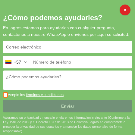
Inicio
/
Semillas
/ Lechuga Zeralda peletizada (Lisa Verde)
CAMB
¿Cómo podemos ayudarles?
En Iagros estamos para ayudarles con cualquier pregunta,
contáctenos a nuestro WhatsApp o envíenos por aquí su solicitud.
Lechuga Zeralda peletizada
(Lisa Verde)
+57
La
Lechuga Zeralda Peletizada
es una variedad de
hoja lisa
verde
que ofrece
eficiencia y calidad
en el cultivo. Su
rápido
crecimiento, resistencia y facilidad de siembra
la convierten
en una opción ideal para productores que buscan
altos
rendimientos y cosechas homogéneas
.
Acepto los
términos y condiciones
🌱
Siembra Precisa
| 🚀
Crecimiento Rápido
| 🥗
Alta
Enviar
Calidad
| 💪
Resistente a Enfermedades
Valoramos su privacidad y nunca le enviaremos información irrelevante (Conforme a la
Solicitar cotización
Ley 1581 de 2012 y el Decreto 1377 de 2013 de Colombia, Iagros se compromete a
proteger la privacidad de sus usuarios y a manejar los datos personales de forma
responsable).
SKU
N/A
Categoría
Semillas