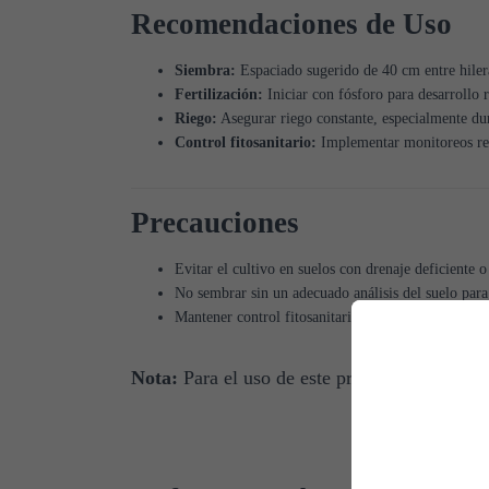
Recomendaciones de Uso
Siembra:
Espaciado sugerido de 40 cm entre hilera
Fertilización:
Iniciar con fósforo para desarrollo 
Riego:
Asegurar riego constante, especialmente dur
Control fitosanitario:
Implementar monitoreos regu
Precauciones
Evitar el cultivo en suelos con drenaje deficiente 
No sembrar sin un adecuado análisis del suelo para 
Mantener control fitosanitario constante, especia
Nota:
Para el uso de este producto, contác