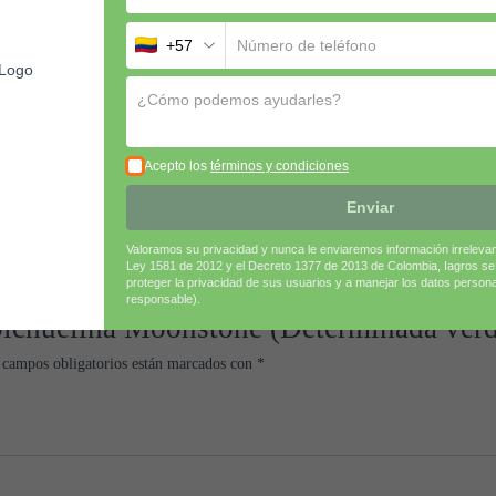
+57
Acepto los
términos y condiciones
Enviar
Valoramos su privacidad y nunca le enviaremos información irreleva
Ley 1581 de 2012 y el Decreto 1377 de 2013 de Colombia, Iagros s
proteger la privacidad de sus usuarios y a manejar los datos person
responsable).
abichuelina Moonstone (Determinada ver
 campos obligatorios están marcados con
*