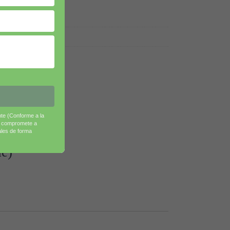
nte (Conforme a la
e compromete a
ales de forma
de)”