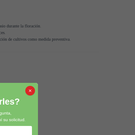
sio durante la floración.
ces.
ación de cultivos como medida preventiva.
les?
gunta,
su solicitud.