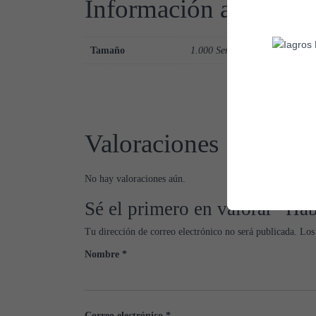
Información adicional
Tamaño
1.000 Semillas
Valoraciones
No hay valoraciones aún.
Sé el primero en valorar “H
Tu dirección de correo electrónico no será publicada.
Los
Nombre
*
Correo electrónico
*