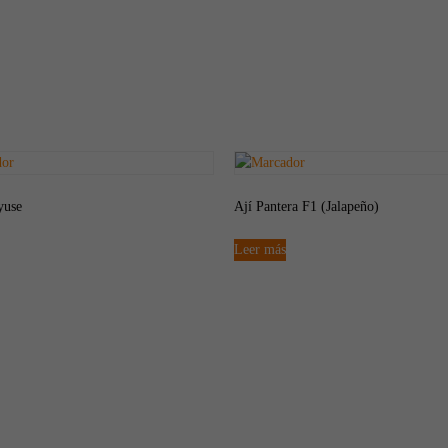
yuse
Ají Pantera F1 (Jalapeño)
Leer más