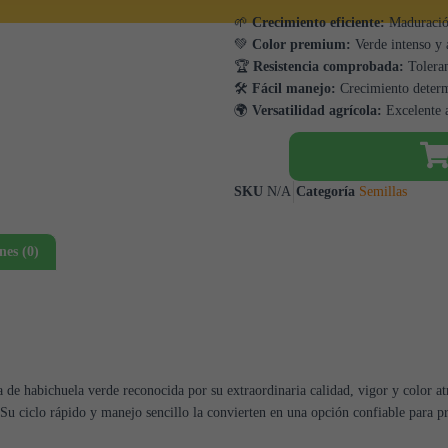
🌱
Crecimiento eficiente:
Maduración
💚
Color premium:
Verde intenso y 
🏆
Resistencia comprobada:
Toleran
🛠️
Fácil manejo:
Crecimiento determ
🌍
Versatilidad agrícola:
Excelente a
SKU
N/A
Categoría
Semillas
nes (0)
de habichuela verde reconocida por su extraordinaria calidad, vigor y color at
 Su ciclo rápido y manejo sencillo la convierten en una opción confiable para 