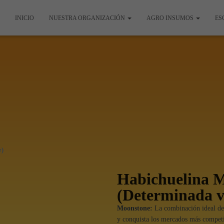
INICIO
NUESTRA ORGANIZACIÓN
AGRO INSUMOS
ES
e)
Habichuelina 
(Determinada v
Moonstone:
La combinación ideal de 
y conquista los mercados más competit