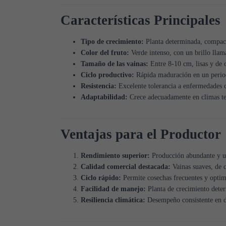
Características Principales
Tipo de crecimiento:
Planta determinada, compacta
Color del fruto:
Verde intenso, con un brillo llam
Tamaño de las vainas:
Entre 8-10 cm, lisas y de 
Ciclo productivo:
Rápida maduración en un period
Resistencia:
Excelente tolerancia a enfermedades c
Adaptabilidad:
Crece adecuadamente en climas tem
Ventajas para el Productor
Rendimiento superior:
Producción abundante y u
Calidad comercial destacada:
Vainas suaves, de c
Ciclo rápido:
Permite cosechas frecuentes y optim
Facilidad de manejo:
Planta de crecimiento deter
Resiliencia climática:
Desempeño consistente en d