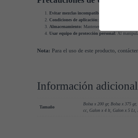
Precauciones de Uso
Evitar mezclas incompatibles:
No combinar con fe
Condiciones de aplicación:
Evitar aplicaciones fo
Almacenamiento:
Mantener en un lugar seco y fre
Usar equipo de protección personal:
Al manipular
Nota:
Para el uso de este producto, contác
Información adicional
Bolsa x 200 gr, Bolsa x 375 gr,
Tamaño
cc, Galon x 4 lt, Galon x 5 Lt,