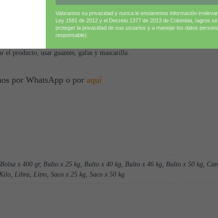
Valoramos su privacidad y nunca le enviaremos información irreleva
rtilizantes que contengan calcio en la misma solución, para prevenir la formac
Ley 1581 de 2012 y el Decreto 1377 de 2013 de Colombia, Iagros s
proteger la privacidad de sus usuarios y a manejar los datos person
liares durante altas temperaturas o radiación solar intensa.
responsable).
sco, protegido de la humedad para evitar que el producto se aglutine.
 el producto, usar guantes, gafas y mascarilla.
tenos por WhatsApp o por
aquí
 Bolsa x 400 gr, Bulto x 25 kg, Bulto x 40 kg, Bulto x 46 kg, Bulto x 50 kg, Ca
 Kilo, Libra, Litro, Saco x 25 kg, Saco x 50 kg