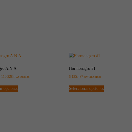
ro A.N.A.
Hormonagro #1
$
119.328
$
135.487
(IVA Incluido)
(IVA Incluido)
ar opciones
Seleccionar opciones