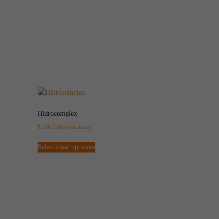
Hidrocomplex
$
258.759
(IVA Incluido)
Seleccionar opciones