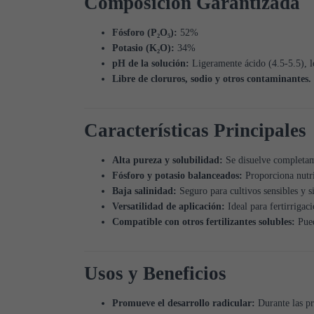
Composición Garantizada
Fósforo (P₂O₅):
52%
Potasio (K₂O):
34%
pH de la solución:
Ligeramente ácido (4.5-5.5), lo
Libre de cloruros, sodio y otros contaminantes.
Características Principales
Alta pureza y solubilidad:
Se disuelve completamen
Fósforo y potasio balanceados:
Proporciona nutrie
Baja salinidad:
Seguro para cultivos sensibles y s
Versatilidad de aplicación:
Ideal para fertirrigaci
Compatible con otros fertilizantes solubles:
Pued
Usos y Beneficios
Promueve el desarrollo radicular:
Durante las pri