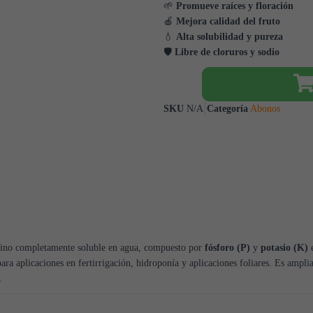
🌱
Promueve raíces y floración
🍎
Mejora calidad del fruto
💧
Alta solubilidad y pureza
🛡️
Libre de cloruros y sodio
SKU
N/A
Categoría
Abonos
talino completamente soluble en agua, compuesto por
fósforo (P)
y
potasio (K)
e
ara aplicaciones en fertirrigación, hidroponía y aplicaciones foliares. Es amplia
.