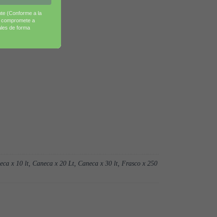
nte (Conforme a la
ión de precipitados.
e compromete a
ales de forma
neca x 10 lt, Caneca x 20 Lt, Caneca x 30 lt, Frasco x 250