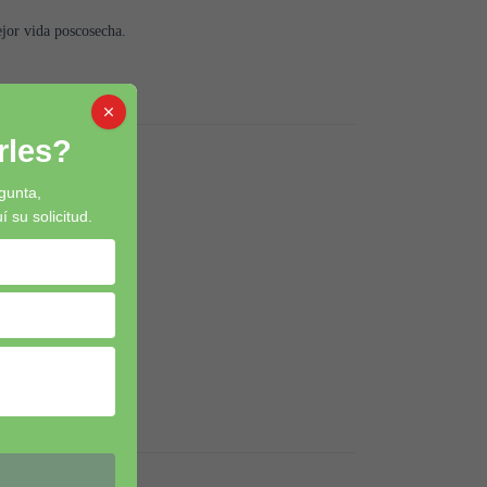
jor vida poscosecha.
les?
gunta,
su solicitud.
ta radiación solar.
.