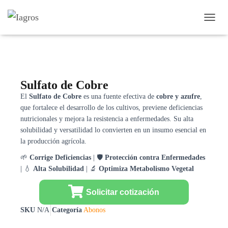
Inicio
/
Abonos
/ Sulfato de Cobre
CAMB
Sulfato de Cobre
El
Sulfato de Cobre
es una fuente efectiva de
cobre y azufre
,
que fortalece el desarrollo de los cultivos, previene deficiencias
nutricionales y mejora la resistencia a enfermedades. Su alta
solubilidad y versatilidad lo convierten en un insumo esencial en
la producción agrícola.
🌱
Corrige Deficiencias
| 🛡️
Protección contra Enfermedades
| 💧
Alta Solubilidad
| 🔬
Optimiza Metabolismo Vegetal
Solicitar cotización
SKU
N/A
Categoría
Abonos