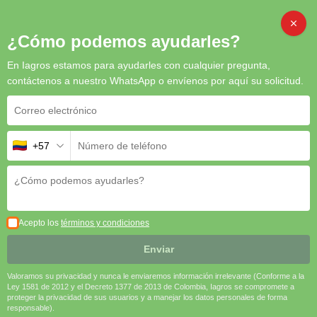
Inicio
/
Abonos
/ Fertilizante DAP 18-46-0
CAMB
¿Cómo podemos ayudarles?
En Iagros estamos para ayudarles con cualquier pregunta,
contáctenos a nuestro WhatsApp o envíenos por aquí su solicitud.
+57
Fertilizante DAP 18-46-0
El DAP 18-46-0 es la elección ideal para agricultores que buscan
una solución eficiente y versátil para fortalecer sus cultivos
desde la raíz. Su alta concentración de nitrógeno y fósforo lo
Acepto los
términos y condiciones
hace fundamental para garantizar una producción sostenible y
rentable.
Enviar
🌱 Rápida Absorción | ⚡ Alta Eficiencia | 🌍 Adaptable a
Diversos Suelos
Valoramos su privacidad y nunca le enviaremos información irrelevante (Conforme a la
Ley 1581 de 2012 y el Decreto 1377 de 2013 de Colombia, Iagros se compromete a
proteger la privacidad de sus usuarios y a manejar los datos personales de forma
Solicitar cotización
responsable).