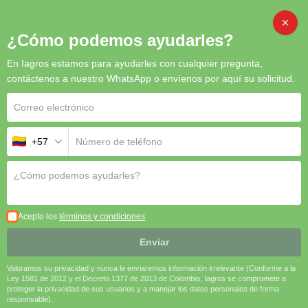
CAMB
¿Cómo podemos ayudarles?
En Iagros estamos para ayudarles con cualquier pregunta,
Inicio
/
Organicos
/ Trichoderma
contáctenos a nuestro WhatsApp o envíenos por aquí su solicitud.
+57
Trichoderma
Trichoderma
es un bioinsumo eficaz y sostenible para el control
de enfermedades fúngicas y la mejora de la salud del suelo. Al
incorporar este producto en las prácticas agrícolas, los
Acepto los
términos y condiciones
agricultores pueden proteger sus cultivos, estimular el
crecimiento y contribuir a una producción más ecológica.
Enviar
🌱
Protección natural
| 🌍
Sostenible y ecológico
| ✔️
Mejora
Valoramos su privacidad y nunca le enviaremos información irrelevante (Conforme a la
la salud del suelo
| 🛡️
Control de enfermedades
Ley 1581 de 2012 y el Decreto 1377 de 2013 de Colombia, Iagros se compromete a
proteger la privacidad de sus usuarios y a manejar los datos personales de forma
responsable).
Solicitar cotización