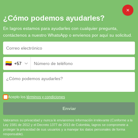
Inicio
/
Postcosechas
/ Tinta Natureza Rojo
CAMB
¿Cómo podemos ayudarles?
En Iagros estamos para ayudarles con cualquier pregunta,
contáctenos a nuestro WhatsApp o envíenos por aquí su solicitud.
Tinta Natureza Rojo
Tinta Natureza Rojo
es una solución práctica, ecológica y
+57
efectiva para tareas agrícolas que requieren marcaje temporal. Su
fórmula biodegradable y de alta visibilidad garantiza un
desempeño confiable sin comprometer la seguridad ambiental ni
la calidad de los cultivos.
🌱
Biodegradable
| 🔴
Alta visibilidad
| ⚙️
Fácil aplicación
|
Acepto los
términos y condiciones
💧
Removible y limpio
Enviar
Solicitar cotización
Valoramos su privacidad y nunca le enviaremos información irrelevante (Conforme a la
Ley 1581 de 2012 y el Decreto 1377 de 2013 de Colombia, Iagros se compromete a
SKU
N/A
Categoría
Postcosechas
proteger la privacidad de sus usuarios y a manejar los datos personales de forma
responsable).