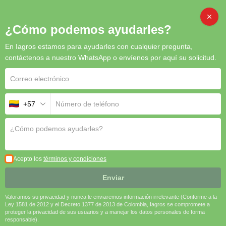
CAMB
¿Cómo podemos ayudarles?
En Iagros estamos para ayudarles con cualquier pregunta,
Inicio
/
Reguladores
/ Ergostim
contáctenos a nuestro WhatsApp o envíenos por aquí su solicitud.
+57
Ergostim
ERGOSTIM®
es el bioestimulante que acompaña al cultivo en
sus momentos más críticos. Una fórmula natural diseñada para
proteger, revitalizar y potenciar
la fisiología vegetal frente a
Acepto los
términos y condiciones
condiciones adversas. ¡Más vigor, más rendimiento y mejor
calidad en cada cosecha!
Enviar
🌞
Antiestrés abiótico
Valoramos su privacidad y nunca le enviaremos información irrelevante (Conforme a la
🧬
Estimula metabolismo vegetal
Ley 1581 de 2012 y el Decreto 1377 de 2013 de Colombia, Iagros se compromete a
proteger la privacidad de sus usuarios y a manejar los datos personales de forma
💪
Recuperación postestrés
responsable).
🌱
Aplicación foliar y radicular