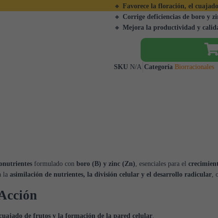
🔸
Favorece la floración, el cuajado
🔸
Corrige deficiencias de boro y z
🔸
Mejora la productividad y calida
SKU
N/A
Categoría
Biorracionales
onutrientes
formulado con
boro (B) y zinc (Zn)
, esenciales para el
crecimient
a la
asimilación de nutrientes, la división celular y el desarrollo radicular
, 
Acción
cuajado de frutos y la formación de la pared celular
.