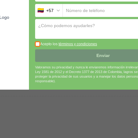
+57
s de boro pueden ser fitotóxicos.
aximizar la absorción foliar.
na
, para evitar incompatibilidades.
tenos por WhatsApp o por
aquí
Acepto los
términos y condiciones
Enviar
Valoramos su privacidad y nunca le enviaremos información irreleva
Ley 1581 de 2012 y el Decreto 1377 de 2013 de Colombia, Iagros s
proteger la privacidad de sus usuarios y a manejar los datos person
responsable).