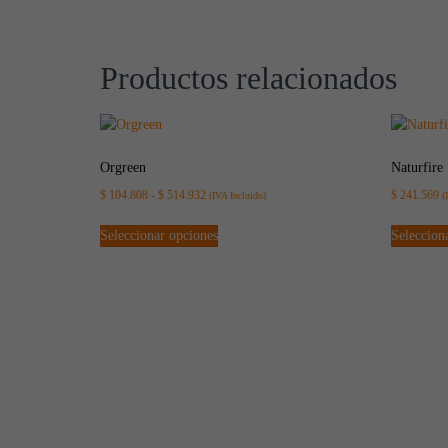
Productos relacionados
Orgreen
Naturfire
$
104.808
-
$
514.932
$
241.569
(IVA Incluido)
(
Seleccionar opciones
Seleccion