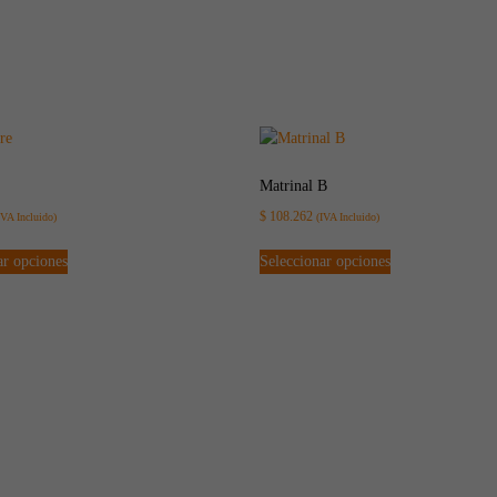
Matrinal B
$
108.262
IVA Incluido)
(IVA Incluido)
ar opciones
Seleccionar opciones