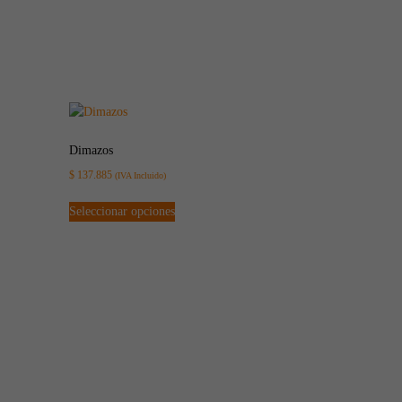
Dimazos
$
137.885
(IVA Incluido)
Seleccionar opciones