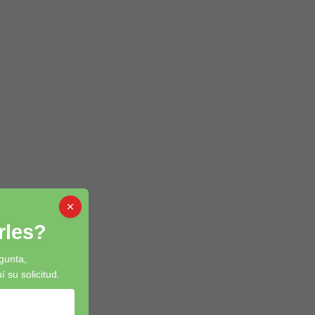
les?
gunta,
su solicitud.