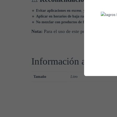
🔹
Evitar aplicaciones en exceso
, ya que niveles elevado
🔹
Aplicar en horarios de baja radiación solar
, para m
🔹
No mezclar con productos de fuerte reacción alcali
Nota:
Para el uso de este producto, contác
Información adicional
Tamaño
Litro