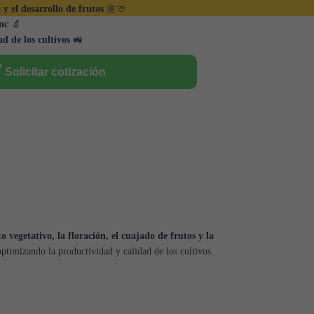
 y el desarrollo de frutos
🌼🍈
inc
🔬
d de los cultivos
🚜
Solicitar cotización
o vegetativo, la floración, el cuajado de frutos y la
optimizando la productividad y calidad de los cultivos.