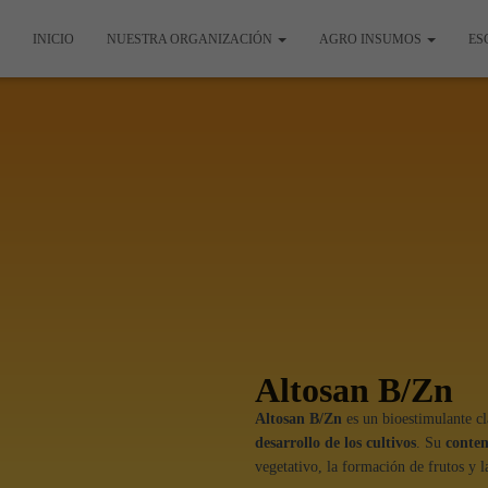
INICIO
NUESTRA ORGANIZACIÓN
AGRO INSUMOS
ES
Altosan B/Zn
Altosan B/Zn
es un bioestimulante c
desarrollo de los cultivos
. Su
conten
vegetativo, la formación de frutos y l