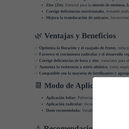
Zinc (Zn):
Esencial para la
síntesis de enzimas, 
Corrige deficiencias nutricionales
, evitando prob
Mejora la translocación de azúcares
, favoreciend
🌿
Ventajas y Beneficios
✅
Optimiza la floración y el cuajado de frutos
, reduci
✅
Favorece el crecimiento radicular y el desarrollo ve
✅
Corrige deficiencias de boro y zinc
, esenciales para 
✅
Aumenta la resistencia a estrés abiótico
, como sequí
✅
Compatible con la mayoría de fertilizantes y agroq
📆
Modo de Aplicación y Do
Aplicación foliar:
Pulverizar sobre el follaje en 
Aplicación radicular:
Incorporar en fertirrigación
Dosis recomendada:
Variable según el cultivo y et
⚠️
Recomendaciones y Prec