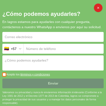
CAMB
¿Cómo podemos ayudarles?
En Iagros estamos para ayudarles con cualquier pregunta,
contáctenos a nuestro WhatsApp o envíenos por aquí su solicitud.
[ivory-search id="1016" title="Buscardor"]
+57
Acepto los
términos y condiciones
Enviar
Valoramos su privacidad y nunca le enviaremos información irrelevante (Conforme a la
Ley 1581 de 2012 y el Decreto 1377 de 2013 de Colombia, Iagros se compromete a
proteger la privacidad de sus usuarios y a manejar los datos personales de forma
responsable).