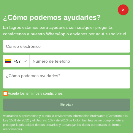
VARIACIÓN DE LA PRODUCCIÓN ANIMAL
POR LOS CAMBIOS TECNOLÓGICOS
CAMB
¿Cómo podemos ayudarles?
En Iagros estamos para ayudarles con cualquier pregunta,
contáctenos a nuestro WhatsApp o envíenos por aquí su solicitud.
Variación en la Producción Animal
debido a los Avances Tecnológicos
+57
Los avances tecnológicos han tenido un impacto profundo en la
producción animal, optimizando tanto la eficiencia como el bienestar de
los animales. Tecnologías como los sistemas de monitoreo automatizado
permiten rastrear la salud, el crecimiento y la actividad de cada animal en
tiempo real. Con sensores colocados en collares o brazaletes, los
Acepto los
términos y condiciones
productores pueden obtener datos sobre alimentación, temperatura
corporal y comportamiento, lo cual facilita la detección temprana de
Enviar
enfermedades y mejora la toma de decisiones en el manejo del ganado.
Esto ha llevado a un aumento en la productividad y a una reducción de
Valoramos su privacidad y nunca le enviaremos información irrelevante (Conforme a la
Ley 1581 de 2012 y el Decreto 1377 de 2013 de Colombia, Iagros se compromete a
pérdidas, beneficiando tanto a los animales como a los ganaderos.
proteger la privacidad de sus usuarios y a manejar los datos personales de forma
responsable).