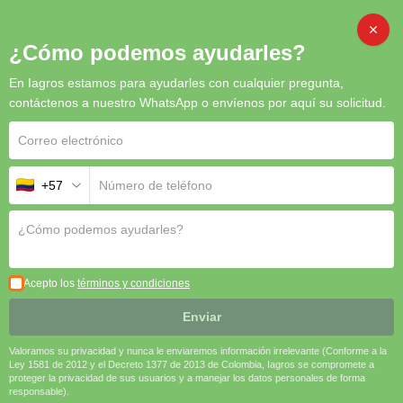
CAMB
¿Cómo podemos ayudarles?
EXPO AGROFUTURO
En Iagros estamos para ayudarles con cualquier pregunta,
contáctenos a nuestro WhatsApp o envíenos por aquí su solicitud.
Expo Agrofuturo 2024, celebrada en Corferias, Bogotá, se destacó como
un evento líder para el desarrollo del sector agropecuario en
+57
Expo Agrofuturo 2024: Innovación y
Latinoamérica. Con la participación de más de 350 expositores de países
como Canadá, Brasil y Países Bajos, el evento mostró las últimas
Tecnología para el Agro
tendencias en insumos, maquinaria, genética animal y tecnología
Latinoamericano
avanzada en agricultura 4.0. Los visitantes pudieron explorar
innovaciones en big data, automatización y biotecnología, lo que refuerza
Acepto los
términos y condiciones
la importancia de la tecnología para mejorar la productividad y la
Enviar
sostenibilidad en el sector agropecuario.
Valoramos su privacidad y nunca le enviaremos información irrelevante (Conforme a la
Ley 1581 de 2012 y el Decreto 1377 de 2013 de Colombia, Iagros se compromete a
proteger la privacidad de sus usuarios y a manejar los datos personales de forma
responsable).